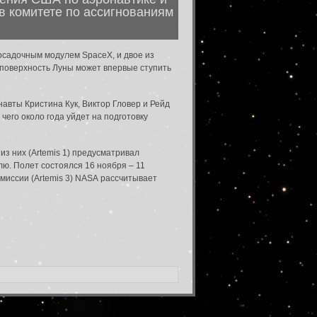
в комитете по ассигнованиям
посадочным модулем SpaceX, и двое из
а поверхность Луны может впервые ступить
авты Кристина Кук, Виктор Гловер и Рейд
чего около года уйдет на подготовку
из них (Artemis 1) предусматривал
лю. Полет состоялся 16 ноября – 11
е миссии (Artemis 3) NASA рассчитывает