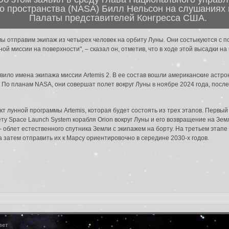
о пространства (NASA) Билл Нельсон на слушаниях 
Палаты представителей Конгресса США.
 мы отправим экипаж из четырех человек на орбиту Луны. Они состыкуются с 
й миссии на поверхности", – сказал он, отметив, что в ходе этой высадки н
да в систему:
ило имена экипажа миссии Artemis 2. В ее состав вошли американские астрон
По планам NASA, они совершат полет вокруг Луны в ноябре 2024 года, после 
 лунной программы Artemis, которая будет состоять из трех этапов. Первый 
ту Space Launch System корабля Orion вокруг Луны и его возвращение на Зем
 – облет естественного спутника Земли с экипажем на борту. На третьем этап
а затем отправить их к Марсу ориентировочно в середине 2030-х годов.
вет