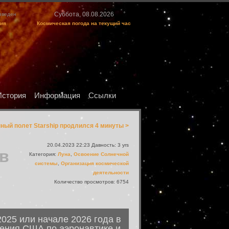
Суббота, 08.08.2026
изведен
ция
Космическая погода на текущий час
История
Информация
Ссылки
ный полет Starship продлился 4 минуты >
20.04.2023 22:23 Давность: 3 yrs
 в
Категория:
Луна
,
Освоение Солнечной
системы
,
Организация космической
деятельности
Количество просмотров: 6754
2025 или начале 2026 года в
ления США по аэронавтике и