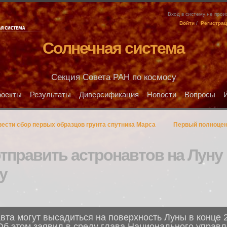
Вход в систему не про
Войти
/
Регистра
Солнечная система
Секция Совета РАН по космосу
оекты
Результаты
Диверсификация
Новости
Вопросы
ести сбор первых образцов грунта спутника Марса
Первый полноцен
тправить астронавтов на Луну
у
вта могут высадиться на поверхность Луны в конце 
 Об этом заявил в среду глава Национального управ