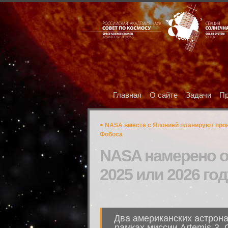
Главная
О сайте
Задачи
Пр
< NASA вместе с Японией планируют пров
Фобоса
NASA намерено о
2025 или 2026 год
Два американских астрона
рамках миссии Artemis-3.