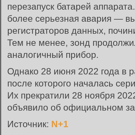
перезапуск батарей аппарата.
более серьезная авария — вы
регистраторов данных, почин
Тем не менее, зонд продолжи
аналогичный прибор.
Однако 28 июня 2022 года в р
после которого началась сери
Их прекратили 28 ноября 202
Вход в систему
объявило об официальном за
Введите имя пользователя и п
Источник:
N+1
Вход в систему
Имя пользователя: