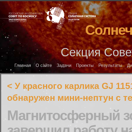
Солнеч
Секция Сове
Главная
О сайте
Задачи
Проекты
Результаты
Д
< У красного карлика GJ 115
обнаружен мини-нептун с 
Магнитосферный зо
завершил работу н