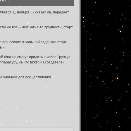
яется 11 ноября», - сказал он, передает
сли же возникнут какие-то трудности, старт
 но при слишком большой задержке старт
ный.
ый блок не смогут придать «Фобос-Грунту»
паратуру, на что никто из создателей
лее удобное для осуществления