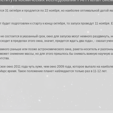
ся 31 октября и продлится по 22 ноября, но наиболее оптимальной датой явл
 будет подготовлен к старту к концу октября, то запуск проведут 11 ноября. Е
к не состоится в указанный срок, окно для запуска могут немного раздвинуть,
сходит в пределах этого окна, значит, придется ждать два года», - сказал уче
да в систему:
намного раньше или позже астрономического окна, ракета-носитель и разгонн
 может снижение массы, но для этого пришлось бы снимать важную научную ап
нтства.
кое окно 2011 года чуть хуже, чем окно 2009 года, которое выпало на наибо
арс время. Такое положение планет наблюдается только раз в 11-12 лет.