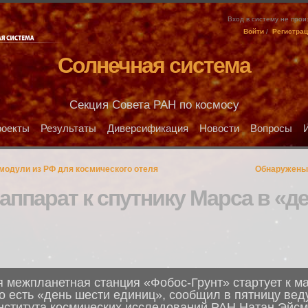
Вход в систему не про
Войти
/
Регистра
Солнечная система
Секция Совета РАН по космосу
оекты
Результаты
Диверсификация
Новости
Вопросы
модули из РФ для космического отеля
Обнаружены 
аппарат к спутнику Марса в «д
 межпланетная станция «Фобос-Грунт» стартует к м
то есть «день шести единиц», сообщил в пятницу ве
нститута космических исследований РАН Натан Эйсм