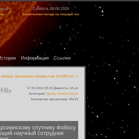
Суббота, 08.08.2026
изведен
ция
Космическая погода на текущий час
История
Информация
Ссылки
живые организмы возрастом 34 000 лет >
ень
17.01.2011 05:23 Давность: 16 yrs
Категория:
Проект Фобос-Грунт
Количество просмотров: 45415
арсианскому спутнику Фобосу
дущий научный сотрудник
онт.