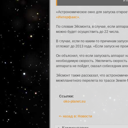
«Астрономическое окно для запуска откроет
«Интерфакс»
.
По словам Эйсмонта, в случае, если аппарат
можно будет осуществить до 22 числа.
В случае, если по каким-то причинам запус
отложат до 2013 года. «Если запуск не прои
Вход в систему
Введите имя пользователя и пароль для вхо
Он объяснил, что если запускать аппарат 
необходимую скорость. Увеличить скорость
Вход в систему
аппарата не пойдет, сказал собеседник аге
Имя пользователя:
Эйсмонт также рассказал, что астрономичес
межпланетного перелета по трассе Земля-М
Пароль:
Запомнить меня:
Ссылки:
oko-planet.su
<- назад в: Новости
Забыли пароль?