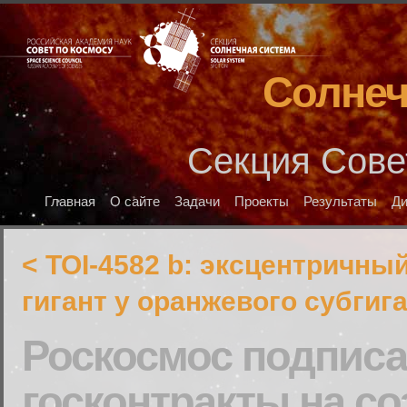
Солнеч
Секция Сове
Главная
О сайте
Задачи
Проекты
Результаты
Д
< TOI-4582 b: эксцентричны
гигант у оранжевого субгиг
Роскосмос подпис
госконтракты на с