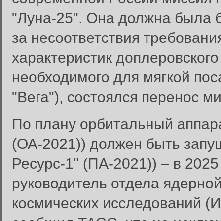
"Луна-25". Она должна была б
за несоответствия требовани
характеристик доплеровского
необходимого для мягкой пос
"Вега"), состоялся перенос ми
По плану орбитальный аппара
(ОА-2021)) должен быть запуще
Ресурс-1" (ПА-2021)) – в 2025
руководитель отдела ядерной
Вход в систему
космических исследований (
Введите имя пользователя и п