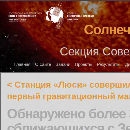
Солнеч
Секция Сове
Главная
О сайте
Задачи
Проекты
Результаты
Д
< Станция «Люси» соверши
первый гравитационный ма
Обнаружено более 
сближающихся с З