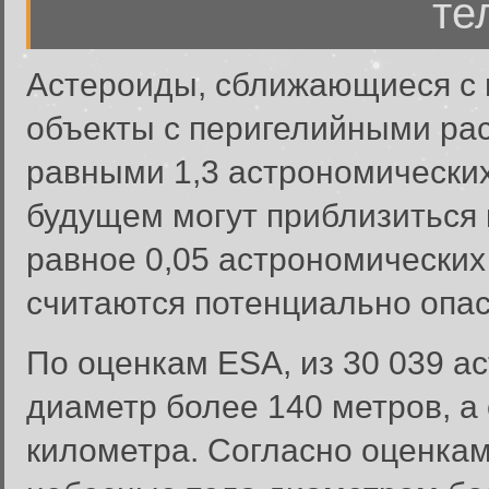
те
Астероиды, сближающиеся с 
объекты с перигелийными ра
равными 1,3 астрономических 
будущем могут приблизиться 
равное 0,05 астрономических
считаются потенциально опа
По оценкам ESA, из 30 039 а
Вход в систему
диаметр более 140 метров, а
Введите имя пользователя и п
километра. Согласно оценкам
Вход в систему
Имя пользователя: