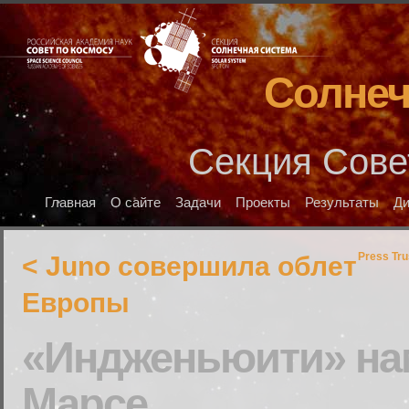
Солнеч
Секция Сове
Главная
О сайте
Задачи
Проекты
Результаты
Д
Press Tr
< Juno совершила облет
Европы
«Индженьюити» на
Марсе