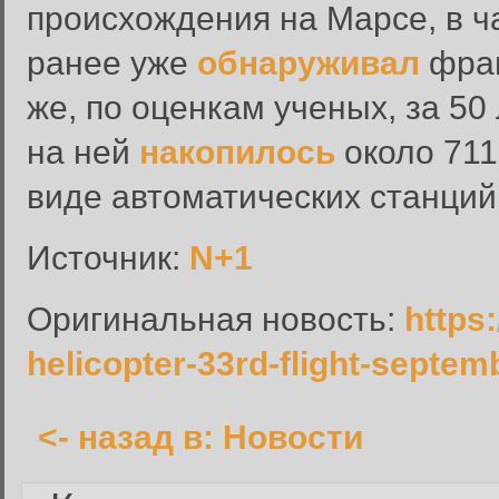
происхождения на Марсе, в ч
ранее уже
обнаруживал
фраг
же, по оценкам ученых, за 5
Вход в систему
на ней
накопилось
около 711
Введите имя пользователя и п
виде автоматических станций
Вход в систему
Имя пользователя:
Источник:
N+1
Пароль:
Оригинальная новость:
https
Запомнить меня:
helicopter-33rd-flight-septem
<- назад в: Новости
Забыли пароль?