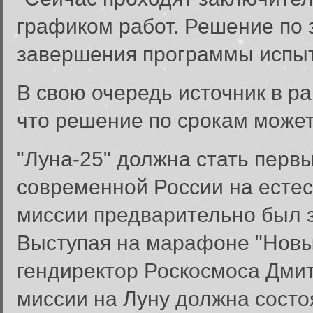
графиком работ. Решение по 
завершения программы испыт
В свою очередь источник в р
что решение по срокам может
"Луна-25" должна стать перв
современной России на естес
миссии предварительно был з
Выступая на марафоне "Новы
гендиректор Роскосмоса Дмит
Вход в систему
миссии на Луну должна состо
Введите имя пользователя и п