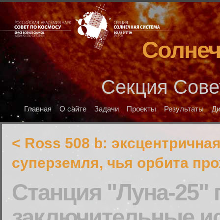
Солнеч
Секция Сове
Главная
О сайте
Задачи
Проекты
Результаты
Д
< Ross 508 b: эксцентрична
суперземля, чья орбита пр
Станция "Луна-25"
заключительные и