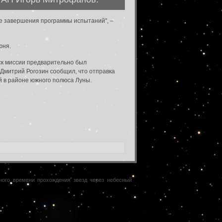
ле завершения программы испытаний", –
юня.
ск миссии предварительно был
 Дмитрий Рогозин сообщил, что отправка
й в районе южного полюса Луны.
чного времени прохождения звезд через небесный