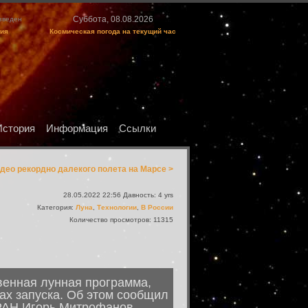
Суббота, 08.08.2026
изведен
ция
Космическая погода на текущий час
История
Информация
Ссылки
ео рекордно далекого полета на Марсе >
28.05.2022 22:56 Давность: 4 yrs
Категория:
Луна
,
Технологии
,
В России
Количество просмотров: 11315
твенная лунная программа,
ах запуска. Об этом сообщил
РАН Игорь Митрофанов.