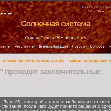
Вход в систему не про
Войти
/
Регистра
Солнечная система
Секция Совета РАН по космосу
оекты
Результаты
Диверсификация
Новости
Вопросы
 чья орбита проходит через обитаемую зону
«Индженьюити» прислал вид
5" проходит заключительные
 "Луна-25", с которой должна возобновиться отечес
спытания, после чего будет принято решение о срок
планетологии Института космических исследований 