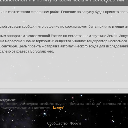
я в соответствии с графиком работ. Решение по запуску будет принято пос
да в систему:
еской отрасли сообщил, что решение по срокам может быть принято в конце и
ным аппаратом в современной России на естественном спутнике Земли. Запу
 на марафоне "Новые горизонты" общества "Знание" гендиректор Роскосмоса
а сентября. Цель проекта – отправка автоматического зонда для исследовани
алеко от кратера Богуславского.
нструмент
age - проход) Астрометрический инструмент, предназначенный для регистрации то
 позволяет определять изменения...
[далее]
Сообщество
|
Форум