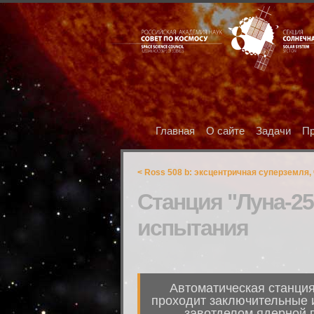
Главная
О сайте
Задачи
Пр
< Ross 508 b: эксцентричная суперземля,
Станция "Луна-2
испытания
Автоматическая станция
проходит заключительные и
завотделом ядерной 