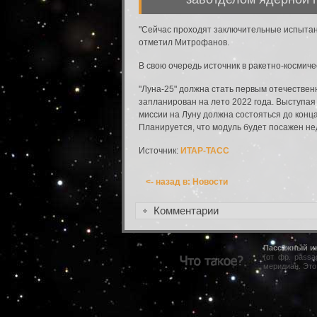
Вход в систему
"Сейчас проходят заключительные испытани
Введите имя пользователя и пароль для вхо
отметил Митрофанов.
Вход в систему
Имя пользователя:
В свою очередь источник в ракетно-космич
"Луна-25" должна стать первым отечествен
Пароль:
запланирован на лето 2022 года. Выступая
миссии на Луну должна состояться до конц
Планируется, что модуль будет посажен нед
Запомнить меня:
Источник:
ИТАР-ТАСС
<- назад в: Новости
Забыли пароль?
Комментарии
Пассажный и
(от фр. pass
меридиан. Это