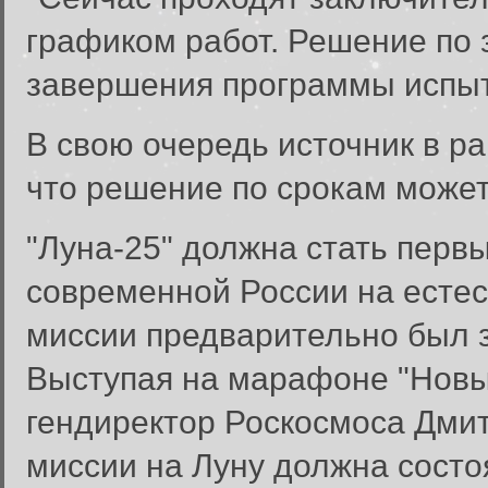
графиком работ. Решение по 
завершения программы испыт
В свою очередь источник в р
что решение по срокам может
"Луна-25" должна стать перв
современной России на естес
миссии предварительно был з
Выступая на марафоне "Новы
гендиректор Роскосмоса Дмит
Вход в систему
миссии на Луну должна состо
Введите имя пользователя и п