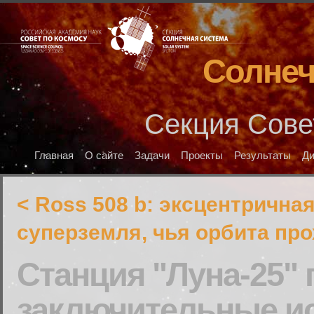
Солнеч
Секция Сове
Главная
О сайте
Задачи
Проекты
Результаты
Д
< Ross 508 b: эксцентрична
суперземля, чья орбита пр
Станция "Луна-25"
заключительные и