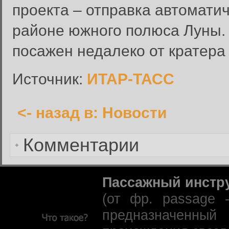
проекта – отправка автомати
Вход в систему
Имя пользователя:
районе южного полюса Луны. 
Пароль:
посажен недалеко от кратера 
Запомнить меня:
Источник:
ИТАР-ТАСС
<- назад в: Новости
Забыли пароль?
Комментарии
Пассажный инстр
(от фр. passage 
предназначенны