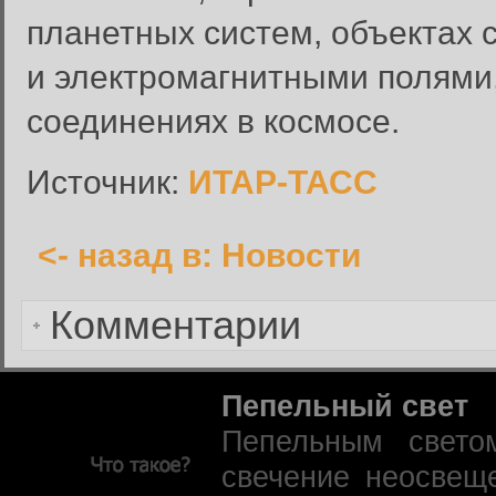
планетных систем, объектах
Вход в систему
Имя пользователя:
и электромагнитными полями,
Пароль:
соединениях в космосе.
Запомнить меня:
Источник:
ИТАР-ТАСС
<- назад в: Новости
Забыли пароль?
Комментарии
Пепельный свет
Пепельным свето
свечение неосвещ