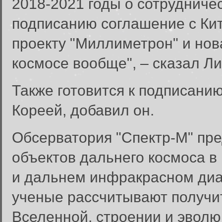
2018-2021 годы о сотрудничес
подписанию соглашение с Ки
проекту "Миллиметрон" и нов
космосе вообще", – сказал Ли
Также готовится к подписани
Кореей, добавил он.
Обсерватория "Спектр-М" пр
объектов дальнего космоса 
и дальнем инфракрасном диа
ученые рассчитывают получит
Вход в систему
Вселенной, строении и эволюц
Введите имя пользователя и п