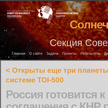
Солнеч
Секция Сове
Главная
О сайте
Задачи
Проекты
Результаты
Д
< Открыты еще три планеты
системе TOI-500
Россия готовится 
соглашения с КНР 