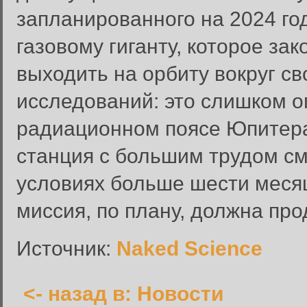
запланированного на 2024 год
газовому гиганту, которое зак
выходить на орбиту вокруг св
исследований: это слишком о
Вход в систему
радиационном поясе Юпитера
Введите имя пользователя и п
станция с большим трудом см
Вход в систему
Имя пользователя:
условиях больше шести меся
Пароль:
миссия, по плану, должна про
Запомнить меня:
Источник:
Naked Science
<- назад в: Новости
Забыли пароль?