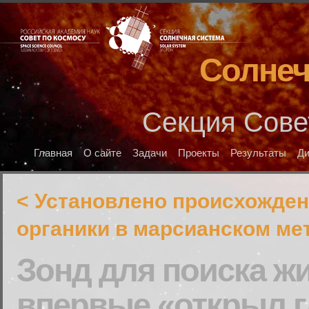
Солнеч
Секция Сове
Главная
О сайте
Задачи
Проекты
Результаты
Д
< Установлено происхожде
органики в марсианском ме
Зонд для поиска ж
впервые «открыл гл