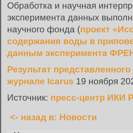
Обработка и научная интерпр
эксперимента данных выполн
научного фонда (
проект «Ис
Вход в систему
содержания воды в припове
Введите имя пользователя и п
данным эксперимента ФРЕН
Вход в систему
Имя пользователя:
Результат представленного
Пароль:
журнале Icarus
19 ноября 202
Запомнить меня:
Источник:
пресс-центр ИКИ 
<- назад в: Новости
Забыли пароль?