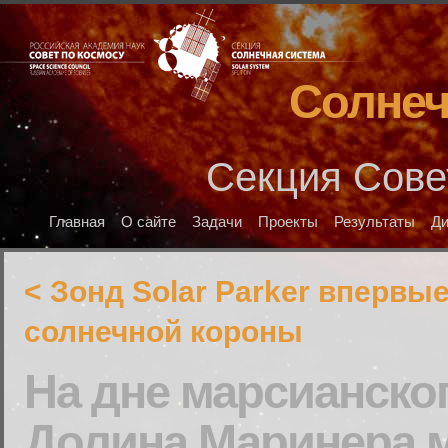
Солнеч
Секция Сове
Главная
О сайте
Задачи
Проекты
Результаты
Д
< Зонд Solar Parker впервы
солнечной короны
На дне марсианско
Долина Маринера м