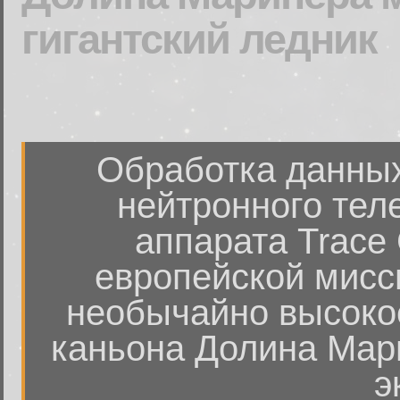
гигантский ледник
Обработка данных
нейтронного тел
аппарата Trace 
европейской мисс
необычайно высоко
каньона Долина Мар
э