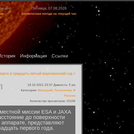
Пятница, 07.08.2026
изведен
ция
Космическая погода на текущий час
История
Информация
Ссылки
Марсе в тридцать пятый марсианский год >
л
18.10.2021 23:37 Давность: 5 yrs
Категория:
Меркурий
,
Технологии
,
В
России
Количество просмотров: 15106
вместной миссии ESA и JAXA
сстояние до поверхности
а аппарате, представляют
адцать первого года.