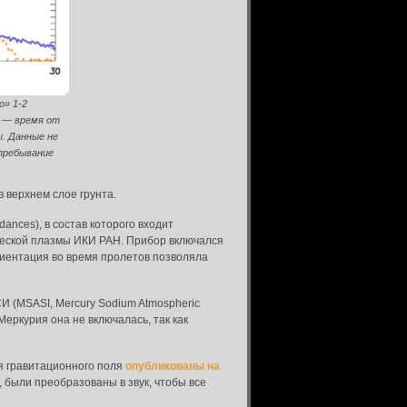
о» 1-2
и — время от
. Данные не
пребывание
в верхнем слое грунта.
ances), в состав которого входит
ческой плазмы ИКИ РАН. Прибор включался
риентация во время пролетов позволяла
И (MSASI, Mercury Sodium Atmospheric
Меркурия она не включалась, так как
я гравитационного поля
опубликованы на
, были преобразованы в звук, чтобы все