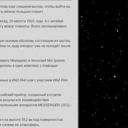
 пока ещё слишком высока, чтобы выйти на
ты вблизи больших планет.
зад, 10 августа 2021 года. А с октября
ту вокруг планеты. Всего запланировано
ю газовую оболочку, состоящую из частиц,
ласти, куда аппарат уже не попадёт после
амого Меркурия) и японский Mio (ранее
единены в один комплекс с помощью
зданных в ИКИ РАН или с участием ИКИ РАН.
сийский прибор, созданный в отделе
в результате взаимодействия
, полученными аппаратом MESSENGER (2011–
ел на высоте 552 км над поверхностью
ми слоями её атмосферы.