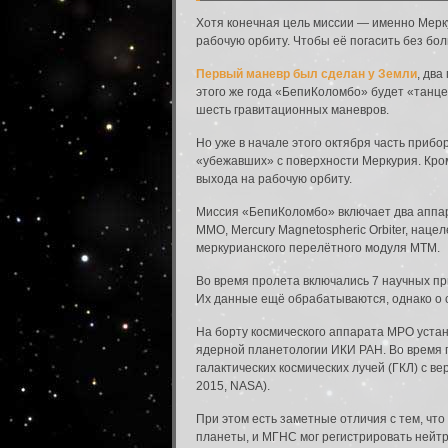
Хотя конечная цель миссии — именно Мерку
рабочую орбиту. Чтобы её погасить без б
Первый маневр был сделан у Земли
, дв
этого же года «БепиКоломбо» будет «танце
шесть гравитационных маневров.
Но уже в начале этого октября часть приб
«убежавших» с поверхности Меркурия. Кром
выхода на рабочую орбиту.
Миссия «БепиКоломбо» включает два аппарат
MMO, Mercury Magnetospheric Orbiter, нац
меркурианского перелётного модуля MTM.
Во время пролета включались 7 научных приб
Их данные ещё обрабатываются, однако о 
На борту космического аппарата MPO уста
ядерной планетологии ИКИ РАН. Во время 
галактических космических лучей (ГКЛ) с 
2015, NASA).
При этом есть заметные отличия с тем, чт
планеты, и МГНС мог регистрировать нейт