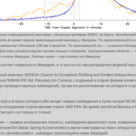
ния в меркурианской экзосфере, сделанные прибором ФЕБУС на борту «БепиКоломб
года во время первого гравитационного маневра у Меркурия. По горизонтальной ос
мального сближения (199 км) в минутах. По вертикальной оси — условные единицы
 Два пика соответствуют линиям кальция и водорода. Заштрихованная область — 
 в тени Меркурия. Зеленая линия — расстояния от Меркурия.
состоит поверхность Меркурия, и, в частности, как распределен водяной лед 
 комплекс SERENA (Search for Exospheric Refilling and Emitted Natural Abund
ов ПИКАМ (PICAM, Planetary Ion Camera), созданный в отделе физики косми
не проводил научных наблюдений, так как его расположение на аппарате и о
.
 борту второго аппарата Mio входит камера наблюдения в лучах натрия МСАС
ием сотрудников отдела физики планет ИКИ РАН. Во время пролётов Венеры и 
да в систему:
мотрит» в сторону от планет.
рия — первые изображения планеты, наблюдения магнитного поля, измерени
тром ISA (Italian Spring Accelerometer) и магнетометрами на обоих аппаратах
есте «БепиКоломбо», наблюдая проносящийся мимо Меркурий.