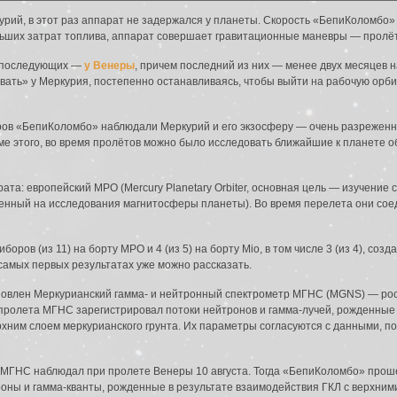
рий, в этот раз аппарат не задержался у планеты. Скорость «БепиКоломбо»
ольших затрат топлива, аппарат совершает гравитационные маневры — пролё
а последующих —
у Венеры
, причем последний из них — менее двух месяцев на
вать» у Меркурия, постепенно останавливаясь, чтобы выйти на рабочую орби
оров «БепиКоломбо» наблюдали Меркурий и его экзосферу — очень разреженну
е этого, во время пролётов можно было исследовать ближайшие к планете об
а: европейский MPO (Mercury Planetary Orbiter, основная цель — изучение с
еленный на исследования магнитосферы планеты). Во время перелета они со
оров (из 11) на борту MPO и 4 (из 5) на борту Mio, в том числе 3 (из 4), со
самых первых результатах уже можно рассказать.
новлен Меркурианский гамма- и нейтронный спектрометр МГНС (MGNS) — рос
пролета МГНС зарегистрировал потоки нейтронов и гамма-лучей, рожденные 
верхним слоем меркурианского грунта. Их параметры согласуются с данными
о МГНС наблюдал при пролете Венеры 10 августа. Тогда «БепиКоломбо» прош
роны и гамма-кванты, рожденные в результате взаимодействия ГКЛ с верхни