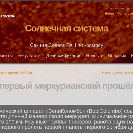
Вход в систему не про
Войти
/
Регистра
Солнечная система
Секция Совета РАН по космосу
оекты
Результаты
Диверсификация
Новости
Вопросы
го карлика TOI-530
Что мы узнали о 
 первый меркурианский прошё
смический аппарат «БепиКоломбо» (BepiColombo) со
тационный маневр около Меркурия. Минимальное ра
го 199 км. Научные группы приборов, работающих н
первого пролета первой планеты первого октября дв