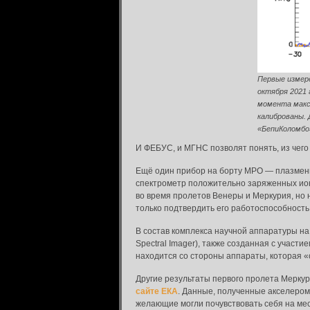
Первые измере
октября 2021 
момента макси
калиброваны.
«БепиКоломбо»
И ФЕБУС, и МГНС позволят понять, из чего 
Ещё один прибор на борту MPO — плазменный
спектрометр положительно заряженных ион
во время пролетов Венеры и Меркурия, но 
только подтвердить его работоспособность
В состав комплекса научной аппаратуры на
Вход в систему
Spectral Imager), также созданная с участ
Введите имя пользователя и пароль для вхо
находится со стороны аппараты, которая «с
Вход в систему
Другие результаты первого пролета Мерку
Имя пользователя:
сайте ЕКА
. Данные, полученные акселероме
желающие могли почувствовать себя на м