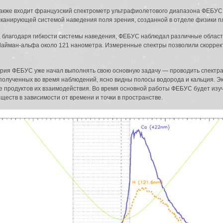
также входит французский спектрометр ультрафиолетового диапазона ФЕБУС 
ен сканирующей системой наведения поля зрения, созданной в отделе физики 
, благодаря гибкости системы наведения, ФЕБУС наблюдал различные област
и Лайман-альфа около 121 нанометра. Измеренные спектры позволили скорре
урия ФЕБУС уже начал выполнять свою основную задачу — проводить спектр
полученных во время наблюдений, ясно видны полосы водорода и кальция. Э
же продуктов их взаимодействия. Во время основной работы ФЕБУС будет изуч
ществ в зависимости от времени и точки в пространстве.