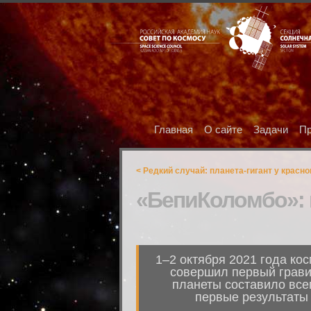
Главная
О сайте
Задачи
Пр
< Редкий случай: планета-гигант у красно
«БепиКоломбо»:
1–2 октября 2021 года ко
совершил первый грави
планеты составило все
первые результаты 