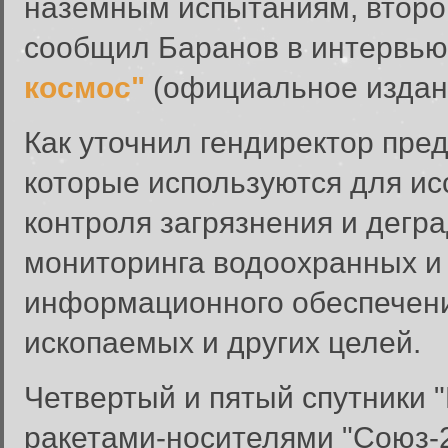
наземным испытаниям, второй 
сообщил Баранов в интервь
космос"
(официальное издан
Как уточнил гендиректор пре
которые используются для ис
контроля загрязнения и дег
мониторинга водоохранных и
информационного обеспечени
ископаемых и других целей.
Четвертый и пятый спутники 
Вход в систему
ракетами-носителями "Союз-2
Введите имя пользователя и п