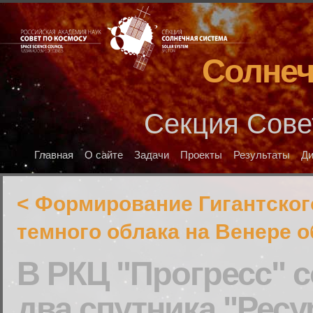
Солнеч
Секция Сове
Главная
О сайте
Задачи
Проекты
Результаты
Д
< Формирование Гигантског
темного облака на Венере 
В РКЦ "Прогресс" 
два спутника "Ресу