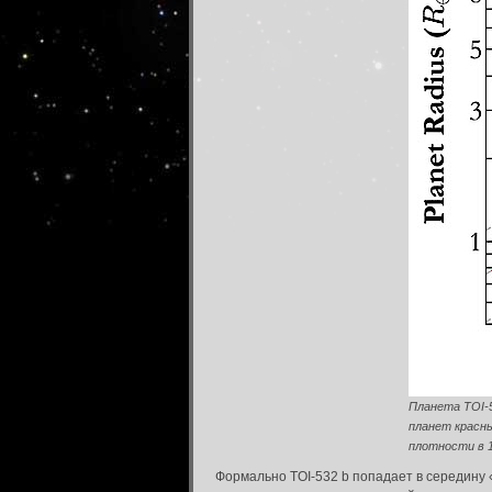
Вход в систему
Планета TOI-5
Введите имя пользователя и пароль для вхо
планет красны
Вход в систему
плотности в 1,
Имя пользователя:
Формально TOI-532 b попадает в середину 