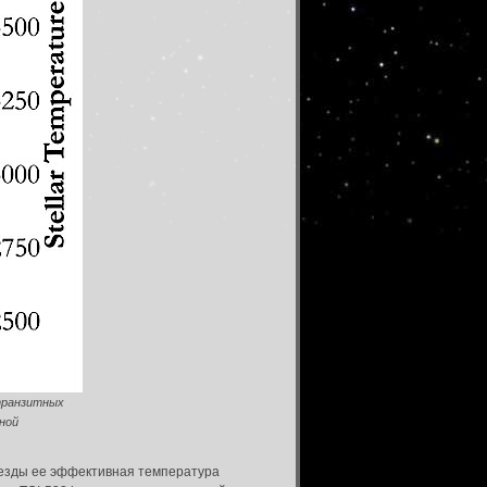
 транзитных
ной
звезды ее эффективная температура