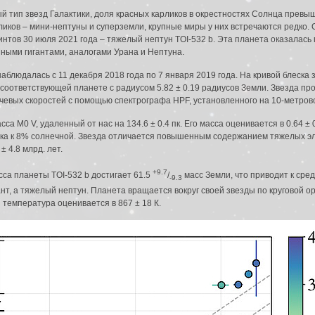
й тип звезд Галактики, доля красных карликов в окрестностях Солнца прев
иков – мини-нептуны и суперземли, крупные миры у них встречаются редко. 
нтов 30 июля 2021 года – тяжелый нептун TOI-532 b. Эта планета оказалась
ными гигантами, аналогами Урана и Нептуна.
наблюдалась с 11 декабря 2018 года по 7 января 2019 года. На кривой блеск
й, соответствующей планете с радиусом 5.82 ± 0.19 радиусов Земли. Звезда 
чевых скоростей с помощью спектрографа HPF, установленного на 10-метро
са M0 V, удаленный от нас на 134.6 ± 0.4 пк. Его масса оценивается в 0.64 ± 
зка к 8% солнечной. Звезда отличается повышенным содержанием тяжелых эле
± 4.8 млрд. лет.
+9.7
сса планеты TOI-532 b достигает 61.5
/
масс Земли, что приводит к средн
-9.3
нт, а тяжелый нептун. Планета вращается вокруг своей звезды по круговой ор
 температура оценивается в 867 ± 18 К.