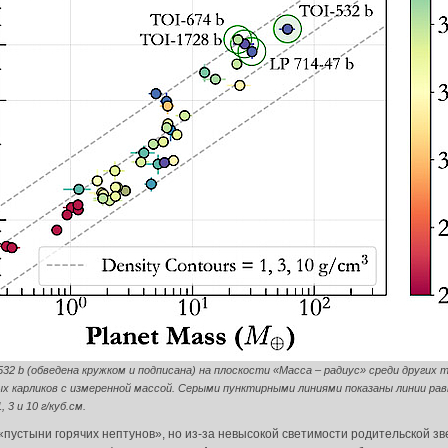
32 b (обведена кружком и подписана) на плоскости «Масса – радиус» среди других
да в систему:
х карликов с измеренной массой. Серыми пунктирными линиями показаны линии рав
 3 и 10 г/куб.см.
«пустыни горячих нептунов», но из-за невысокой светимости родительской 