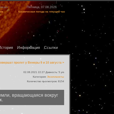
Пятница, 07.08.2026
изведен
ция
Космическая погода на текущий час
История
Информация
Ссылки
совершат пролет у Венеры 9 и 10 августа >
02.08.2021 22:27 Давность: 5 yrs
Категория:
Экзопланеты
Количество просмотров: 8154
Земли, вращающаяся вокруг
к.