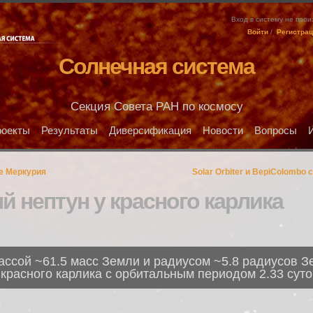
Вход в систему не про
Войти
/
Регистра
Солнечная система
Секция Совета РАН по космосу
оекты
Результаты
Диверсификация
Новости
Вопросы
е Меркурия
Solar Orbiter и BepiColombo 
ый нептун у красного карлика
ассой ~61.5 масс Земли и радиусом ~5.8 радиусов 
красного карлика с орбитальным периодом 2.33 суто