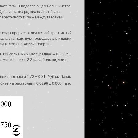
ышает 75%. В подавляющем большинстве
Одна из таких редких планет была
 переходного типа – между газовыми
а звезды прорисовался четкий транзитный
прошла стандартную процедуру валидации,
вом телескопе Хобби-Эберли.
0.023 солнечных масс, радиус – в 0.612 ±
ментов – их в 2.2 раза больше, чем в
ей плотности 1.72 ± 0.31 г/куб.см. Таким
бите на расстоянии 0.0296 ± 0.0004 а.е.