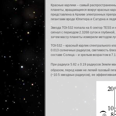
Красные карлики – самый распространенны
планеты, вращающиеся вокруг красных карл
представлена в Архиве электронных препри
гигантами вроде Юпитера и Сатурна и ледя
Звезда TOI-532 попала на 6 сектор TESS и 
сигнал с периодом 2.3268 суток и глубино
затем массу планеты измерили методом лу
TOI-532 – красный карлик спектрального клас
0.013 солнечных радиусов, светимость бли
составе Солнца – и зрелым возрастом в 7.1 
При радиусе 5.82 ± 0.19 радиусов Земли ма
образом, перед нами не легкий газовый гига
(~10.5 звездных радиусов), ее эффективная