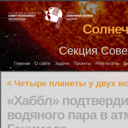
Солнеч
Секция Сове
Главная
О сайте
Задачи
Проекты
Результаты
Д
< Четыре планеты у двух м
«Хаббл» подтверди
водяного пара в а