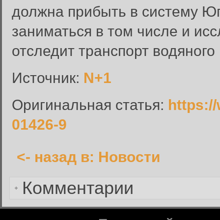
должна прибыть в систему Юп
Вход в систему
заниматься в том числе и ис
Введите имя пользователя и п
отследит транспорт водяного
Вход в систему
Имя пользователя:
Источник:
N+1
Пароль:
Оригинальная статья:
https:/
Запомнить меня:
01426-9
<- назад в: Новости
Забыли пароль?
Комментарии