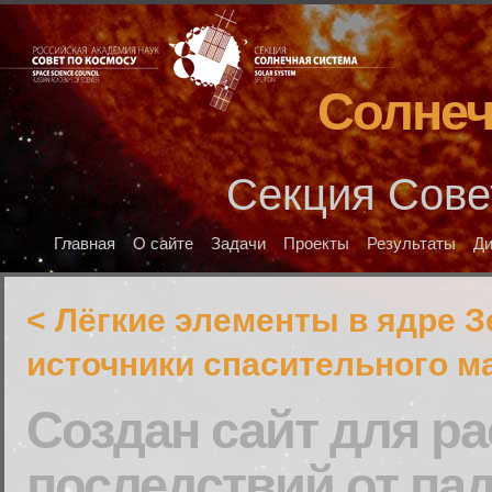
Солнеч
Секция Сове
Главная
О сайте
Задачи
Проекты
Результаты
Д
< Лёгкие элементы в ядре З
источники спасительного м
Создан сайт для ра
последствий от па