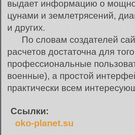
выдает информацию о мощно
цунами и землетрясений, диа
и других.
По словам создателей сайт
расчетов достаточна для того
профессиональные пользоват
Вход в систему
Введите имя пользователя и п
военные), а простой интерфе
Вход в систему
практически всем интересующ
Имя пользователя:
Пароль:
Ссылки:
Запомнить меня:
oko-planet.su