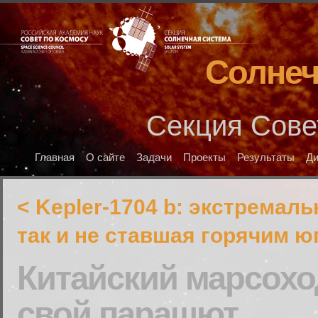
Солнеч
Секция Сове
Главная
О сайте
Задачи
Проекты
Результаты
Д
< Kepler-1704 b: экстремаль
так и не ставшая горячим 
Китайский марсохо
свой парашют