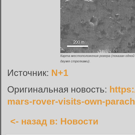
Вход в систему
Введите имя пользователя и п
Карта местоположения ровера (показан одной
Вход в систему
двумя стрелками).
Имя пользователя:
Источник:
N+1
Пароль:
Оригинальная новость:
https
Запомнить меня:
mars-rover-visits-own-parach
<- назад в: Новости
Забыли пароль?