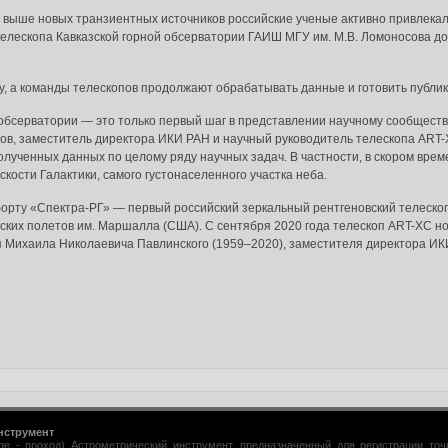
 выше новых транзиентных источников российские ученые активно привлекал
телескопа Кавказской горной обсерватории ГАИШ МГУ им. М.В. Ломоносова до
, а команды телескопов продолжают обрабатывать данные и готовить публик
обсерватории — это только первый шаг в представлении научному сообществ
да в систему:
в, заместитель директора ИКИ РАН и научный руководитель телескопа ART-X
лученных данных по целому ряду научных задач. В частности, в скором вре
кости Галактики, самого густонаселенного участка неба.
 борту «Спектра-РГ» — первый российский зеркальный рентгеновский телеско
их полетов им. Маршалла (США). С сентября 2020 года телескоп ART-XC нос
ля Михаила Николаевича Павлинского (1959–2020), заместителя директора И
нструмент
age - проход) Астрометрический инструмент, предназначенный для регистрации то