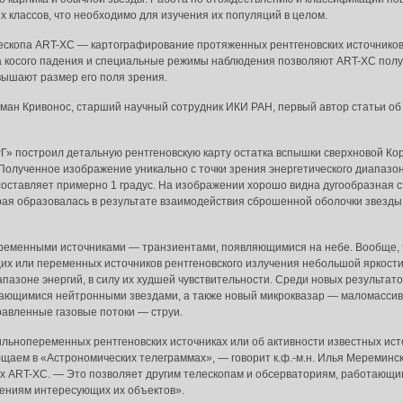
 классов, что необходимо для изучения их популяций в целом.
скопа ART-XC — картографирование протяженных рентгеновских источников 
а косого падения и специальные режимы наблюдения позволяют ART-XC пол
вышают размер его поля зрения.
 Роман Кривонос, старший научный сотрудник ИКИ РАН, первый автор статьи о
» построил детальную рентгеновскую карту остатка вспышки сверхновой Корм
 Полученное изображение уникально с точки зрения энергетического диапазон
составляет примерно 1 градус. На изображении хорошо видна дугообразная с
рая образовалась в результате взаимодействия сброшенной оболочки звезд
ременными источниками — транзиентами, появляющимися на небе. Вообще, 
х или переменных источников рентгеновского излучения небольшой яркости
азоне энергий, в силу их худшей чувствительности. Среди новых результат
ющимися нейтронными звездами, а также новый микроквазар — маломассивн
авленные газовые потоки — струи.
льнопеременных рентгеновских источниках или об активности известных ист
щаем в «Астрономических телеграммах», — говорит к.ф.-м.н. Илья Мереминск
х ART-XC. — Это позволяет другим телескопам и обсерваториям, работающи
дениям интересующих их объектов».