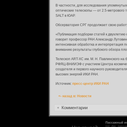
В частности, для исследования упомянутых
оптические телескопы — от 2.5-метрового 
SALT в ЮАР.
Обсерватория СРГ продолжает свою работу
Вход в систему
«Публикация подборки статей к двухлетию 
Введите имя пользователя и пароль для вхо
говорит профессор РАН Александр Лутовино
Вход в систему
интенсивная обработка и интерпретация по
Имя пользователя:
вниманию результаты глубокого обзора плос
Телескоп ART-XC им. М. Н. Павлинского на
Пароль:
РФЯЦ-ВНИИЭФ с участием Центра космическ
создателя и первого научного руководите
высоких энергий ИКИ РАН.
Запомнить меня:
Источник:
пресс-центр ИКИ РАН
<- назад в: Новости
Забыли пароль?
Комментарии
Пассажный и
(от фр. pass