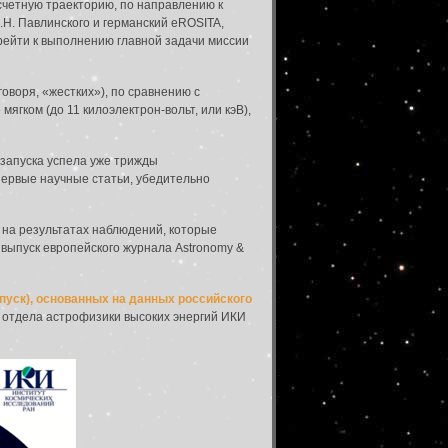
счетную траекторию, по направлению к
.Н. Павлинского и германский eROSITA,
рейти к выполнению главной задачи миссии
оворя, «жестких»), по сравнению с
ягком (до 11 килоэлектрон-вольт, или кэВ),
 запуска успела уже трижды
ервые научные статьи, убедительно
 на результатах наблюдений, которые
 выпуск европейского журнала Astronomy &
пуск), основанных на данных российского
ля отдела астрофизики высоких энергий ИКИ