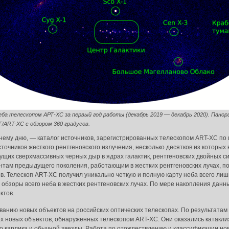
еба телескопом АРТ-XC за первый год работы (декабрь 2019 — декабрь 2020). Пано
Г/ART-XC с обзором 360 градусов.
ему дню, — каталог источников, зарегистрированных телескопом ART-XC по и
источников жесткого рентгеновского излучения, несколько десятков из котор
ущих сверхмассивных черных дыр в ядрах галактик, рентгеновских двойных с
нтам предыдущего поколения, работающим в жестких рентгеновских лучах, по
в. Телескоп ART-XC получил уникально четкую и полную карту неба всего лишь
 обзоры всего неба в жестких рентгеновских лучах. По мере накопления данн
ктов.
ванию новых объектов на российских оптических телескопах. По результатам
ех новых объектов, обнаруженных телескопом ART-XC. Они оказались катак
 карлика и обычной звезды. Работа по отождествлению и классификации нов