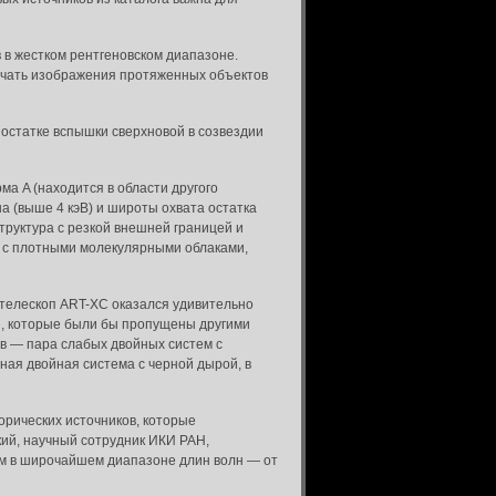
в жестком рентгеновском диапазоне.
учать изображения протяженных объектов
б остатке вспышки сверхновой в созвездии
а A (находится в области другого
а (выше 4 кэВ) и широты охвата остатка
труктура с резкой внешней границей и
ы с плотными молекулярными облаками,
телескоп ART-XC оказался удивительно
, которые были бы пропущены другими
ов — пара слабых двойных систем с
ая двойная система с черной дырой, в
орических источников, которые
ий, научный сотрудник ИКИ РАН,
м в широчайшем диапазоне длин волн — от