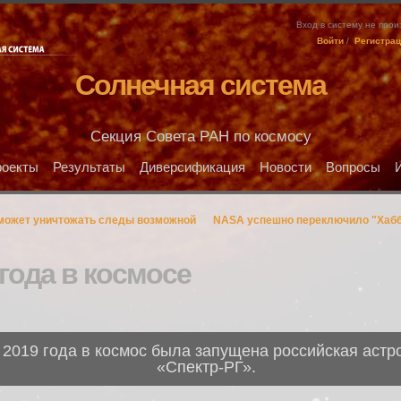
Вход в систему не про
Войти
/
Регистра
Солнечная система
Секция Совета РАН по космосу
оекты
Результаты
Диверсификация
Новости
Вопросы
 может уничтожать следы возможной
NASA успешно переключило "Хабб
 года в космосе
я 2019 года в космос была запущена российская аст
«Спектр-РГ».