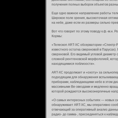
получения полных выборок объектов разных
Еще одно важное направление работы теле
Широкое поле зрения, высокоточная оптик
на небе, даже если их размеры сильно пре
Вот что говорит по этому поводу к.ф.-м.н.
Кормы:
«Телескоп ART-XC обсерватории «Спектр-РГ
известного остатка сверхновой в Парусах).
сверхновой. Его видимый угловой диаметр 
сложной рентгеновской морфологией, кото
находящимися поблизости».
ART-XC продолжает и «охоту» за сильнопе
подходящим для обнаружения вспыхивающи
приборами, наблюдающими небо в этом диап
массивными Be-звездами и медленно враща
которой рождаются высокоэнергичные напр
«О самых интересных событиях — новых си
обнаруживает ART-XC, мы оперативно сооб
отвечающий за оперативный анализ данны
радио- до гамма-, присоединяться к наблю