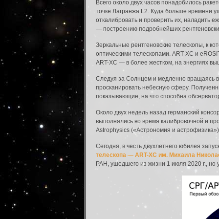
Всего около двух часов понадобилось раке
точке Лагранжа L2. Куда больше времени у
откалибровать и проверить их, наладить е
— построению подробнейших рентгеновских 
Зеркальные рентгеновские телескопы, к ко
оптическими телескопами. ART-XC и eROSITA
ART-XC — в более жестком, на энергиях выш
Следуя за Солнцем и медленно вращаясь во
просканировать небесную сферу. Полученн
показывающие, на что способна обсервато
Около двух недель назад германский консо
выполнялись во время калибровочной и про
Astrophysics («Астрономия и астрофизика»)
Сегодня, в честь двухлетнего юбилея запус
телескопа — ART-XC им. Михаила Никола
РАН, ушедшего из жизни 1 июля 2020 г., но