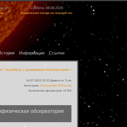
Суббота, 08.08.2026
изведен
ция
Космическая погода на текущий час
История
Информация
Ссылки
л" на работу с резервным компьютером >
14.07.2021 22:13 Давность: 5 yrs
Категория:
Технологии
,
В России
Количество просмотров: 11754
рофизическая обсерватория