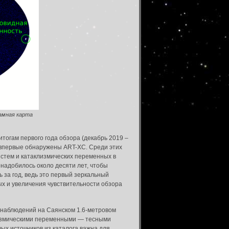
рамная карта
тогам первого года обзора (декабрь 2019 –
ых впервые обнаружены ART-XC. Среди этих
истем и катаклизмических переменных в
надобилось около десяти лет, чтобы
 за год, ведь это первый зеркальный
ых и увеличения чувствительности обзора
 наблюдений на Саянском 1.6-метровом
лизмическими переменными — тесными
ых источников из каталога важна для