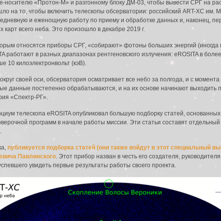
те-носителю «Протон-М» и разгонному блоку ДМ-03, чтобы вывести СРГ на ра
шло на то, чтобы включить телескопы обсерватории: российский ART-XC им. М
жедневную и еженощную работу по приему и обработке данных и, наконец, пе
карт всего неба. Это произошло в декабре 2019 г.
торым относятся приборы СРГ, «собирают» фотоны больших энергий (иногда г
 работают в разных диапазонах рентгеновского излучения: eROSITA в более м
е 10 килоэлектронвольт (кэВ).
круг своей оси, обсерватория осматривает все небо за полгода, и с момента
ые данные постепенно обрабатываются, и на их основе начинают выходить п
рия «Спектр-РГ».
рциум телескопа eROSITA опубликовал большую подборку статей, основанных
верочной программ в начале работы миссии. Эти статьи составят отдельный
.
ка,
публикуется подборка статей (они также войдут в этот специальный вы
евича Павлинского
. Этот прибор назван в честь его создателя, руководите
 успевшего увидеть первые результаты работы своего проекта.