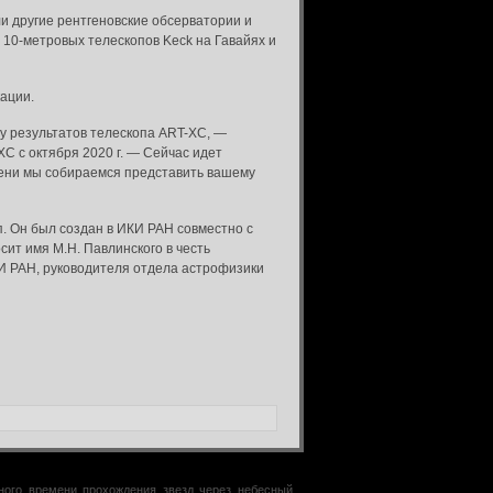
и другие рентгеновские обсерватории и
 10-метровых телескопов Keck на Гавайях и
ации.
у результатов телескопа ART-XC, —
C с октября 2020 г. — Сейчас идет
мени мы собираемся представить вашему
п. Он был создан в ИКИ РАН совместно с
ит имя М.Н. Павлинского в честь
КИ РАН, руководителя отдела астрофизики
чного времени прохождения звезд через небесный