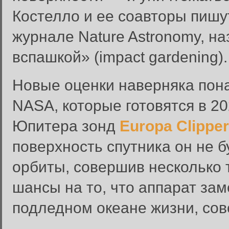
Костелло и ее соавторы пишу
журнале Nature Astronomy, н
вспашкой» (impact gardening).
Новые оценки наверняка пона
NASA, которые готовятся в 20
Юпитера зонд
Europa Clipper
Вход в систему
поверхность спутника он не 
Введите имя пользователя и п
орбиты, совершив несколько 
Вход в систему
Имя пользователя:
шансы на то, что аппарат зам
Пароль:
подледном океане жизни, сов
Запомнить меня: