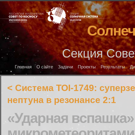
Солнеч
Секция Сове
Главная
О сайте
Задачи
Проекты
Результаты
Д
< Система TOI-1749: суперз
нептуна в резонансе 2:1
«Ударная вспашка»
микрометеоритами