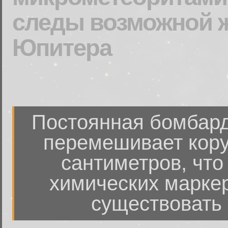
следы возможной ж
Юпитера
Постоянная бомбар
перемешивает кору
сантиметров, что
химических маркер
существовать 