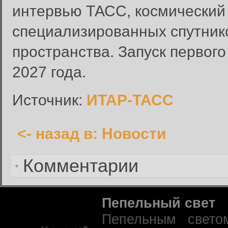
интервью ТАСС, космический 
Введите имя пользователя и п
специализированных спутник
Вход в систему
Имя пользователя:
пространства. Запуск первого
Пароль:
2027 года.
Запомнить меня:
Источник:
ИТАР-ТАСС
<- назад в: Новости
Забыли пароль?
Комментарии
Пепельный свет
Пепельным свето