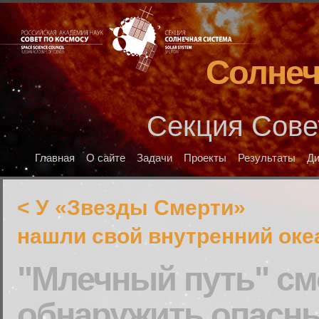
Солнеч
Секция Сове
Главная
О сайте
Задачи
Проекты
Результаты
Д
< У «Звезды Смерти»
нашли свой внутренний оке
"Млечный путь" см
обнаружить опасны