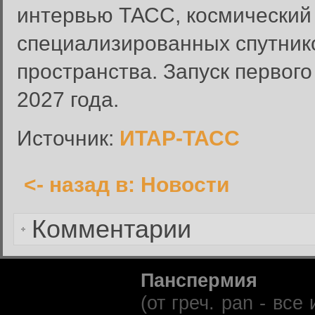
интервью ТАСС, космический 
Введите имя пользователя и п
специализированных спутник
Вход в систему
Имя пользователя:
пространства. Запуск первого
Пароль:
2027 года.
Запомнить меня:
Источник:
ИТАР-ТАСС
<- назад в: Новости
Забыли пароль?
Комментарии
Панспермия
(от греч. pan - вс