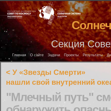
Солнеч
Секция Сове
Главная
О сайте
Задачи
Проекты
Результаты
Д
< У «Звезды Смерти»
нашли свой внутренний оке
"Млечный путь" см
обнаружить опасны