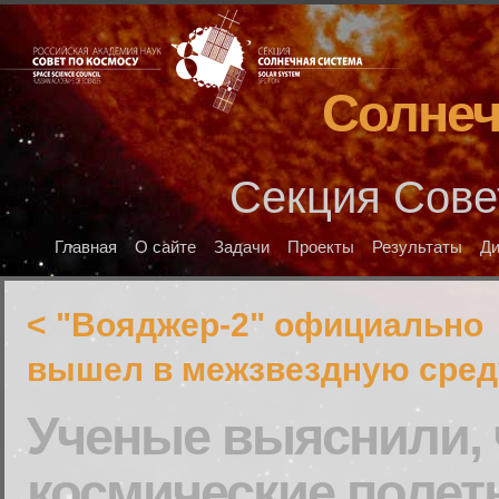
Солнеч
Секция Сове
Главная
О сайте
Задачи
Проекты
Результаты
Д
< "Вояджер-2" официально
вышел в межзвездную сред
Ученые выяснили, 
космические полет