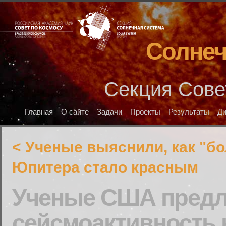
Солнеч
Секция Сове
Главная
О сайте
Задачи
Проекты
Результаты
Д
< Ученые выяснили, как "б
Юпитера стало красным
Ученые США предл
сейсмоактивность 