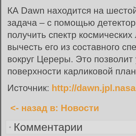
КА Dawn находится на шестой
задача – с помощью детекто
Забыли пароль?
получить спектр космических 
Введите свое имя пользовате
вычесть его из составного сп
Инструкция по сбросу пароля
вокруг Цереры. Это позволит
введенному адресу.
поверхности карликовой план
Сбросить пароль
Имя пользователя или адрес электронной почты:
Источник:
http://dawn.jpl.nas
<- назад в: Новости
Вернуться к форме входа в
Комментарии