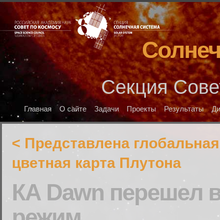
Солнеч
Секция Сове
Главная
О сайте
Задачи
Проекты
Результаты
Д
< Представлена глобальная
цветная карта Плутона
КА Dawn перешел 
режим