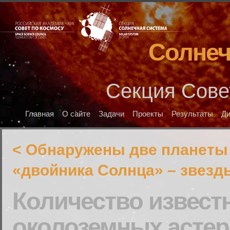
Солнеч
Секция Сове
Главная
О сайте
Задачи
Проекты
Результаты
Д
< Обнаружены две планеты
«двойника Солнца» – звезд
Количество извест
околоземных астер