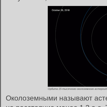
Орбита 15-тысячного околоземного астероида
Околоземными называют аст