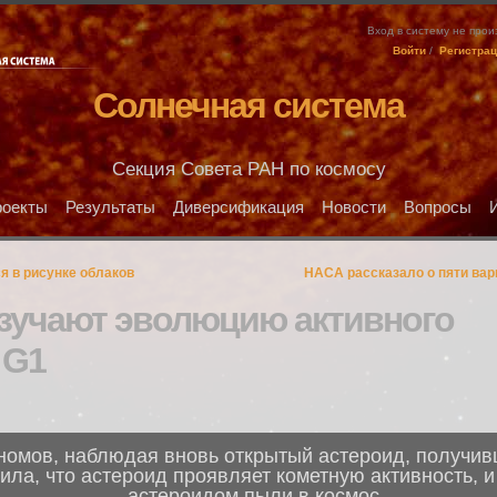
Вход в систему не про
Войти
/
Регистра
Солнечная система
Секция Совета РАН по космосу
оекты
Результаты
Диверсификация
Новости
Вопросы
я в рисунке облаков
НАСА рассказало о пяти вар
зучают эволюцию активного
 G1
номов, наблюдая вновь открытый астероид, получив
ла, что астероид проявляет кометную активность, 
астероидом пыли в космос.