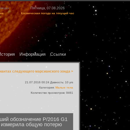
Пятница, 07.08.2026
изведен
ция
Космическая погода на текущий час
История
Информация
Ссылки
иантах следующего марсианского зонда >
21.07.2016 00:24 Давность: 10 yrs
Категория:
Малые тела
Количество просмотров: 9461
ший обозначение P/2016 G1
и измерила общую потерю