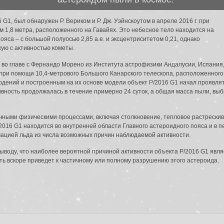
G1, был обнаружен Р. Вериком и Р. Дж. Уэйнскоутом в апреле 2016 г. при
1,8 метра, расположенного на Гавайях. Это небесное тело находится на
ояса – с большой полуосью 2,85 а.е. и эксцентриситетом 0,21, однако
ую с активностью кометы.
 во главе с Фернандо Морено из Института астрофизики Андалусии, Испания
ри помощи 10,4-метрового Большого Канарского телескопа, расположенного 
дений и построенным на их основе модели объект P/2016 G1 начал проявлят
вность продолжалась в течение примерно 24 суток, а общая масса пыли, выб
ичными физическими процессами, включая столкновение, тепловое растрески
2016 G1 находится во внутренней области Главного астероидного пояса и в пе
мацией льда из числа возможных причин наблюдаемой активности.
лектронной почты. Инструкция по сбросу пароля будет немедленно отправле
выводу, что наиболее вероятной причиной активности объекта P/2016 G1 явл
й почты:
 вскоре приведет к частичному или полному разрушению этого астероида.