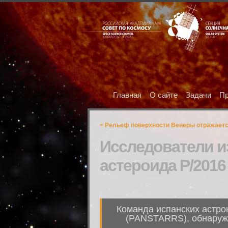
Главная
О сайте
Задачи
Пр
< Рельеф поверхности Венеры отражаетс
Исследователи и
астероида P/2016
Команда испанских астро
(PANSTARRS), обнаружи