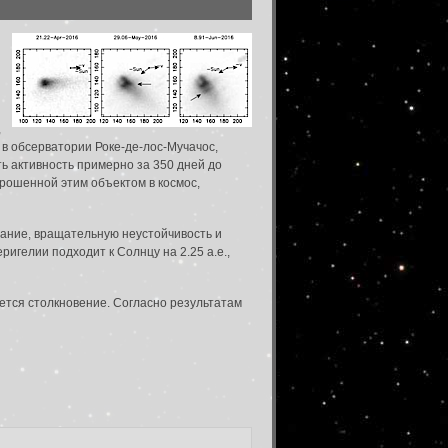
,
в обсерватории Роке-де-лос-Мучачос,
ь активность примерно за 350 дней до
рошенной этим объектом в космос,
вание, вращательную неустойчивость и
ригелии подходит к Солнцу на 2.25 а.е.,
на по введенному адресу.
яется столкновение. Согласно результатам