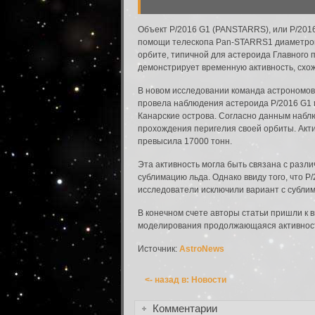
Объект P/2016 G1 (PANSTARRS), или P/2016 
помощи телескопа Pan-STARRS1 диаметром 
орбите, типичной для астероида Главного п
демонстрирует временную активность, схож
В новом исследовании команда астрономов
провела наблюдения астероида P/2016 G1 п
Канарские острова. Согласно данным наблю
прохождения перигелия своей орбиты. Акти
превысила 17000 тонн.
Эта активность могла быть связана с разл
Забыли пароль?
сублимацию льда. Однако ввиду того, что P/
исследователи исключили вариант с субли
Введите свое имя пользователя или адрес э
Сбросить пароль
В конечном счете авторы статьи пришли к 
Имя пользователя или адрес электронно
моделирования продолжающаяся активность
Источник:
AstroNews
<- назад в: Новости
Вернуться к форме входа в систему
Комментарии