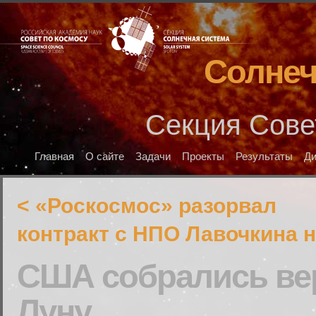
Солнеч
Секция Сове
Главная
О сайте
Задачи
Проекты
Результаты
Д
< «Роскосмос» разорвал
контракт с НПО Лавочкина 
США собрались ве
Луну