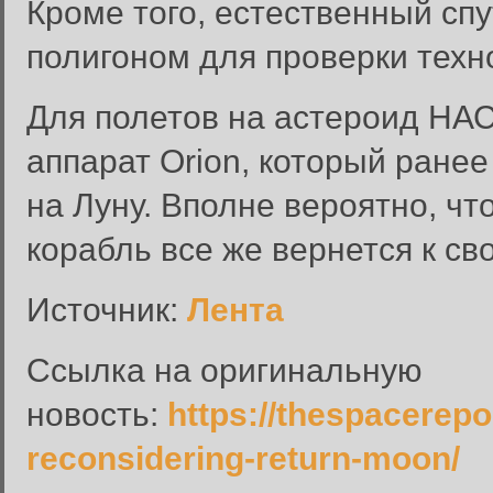
Кроме того, естественный сп
полигоном для проверки техн
Для полетов на астероид НА
аппарат Orion, который ране
на Луну. Вполне вероятно, чт
Забыли пароль?
корабль все же вернется к с
Введите свое имя пользовате
Источник:
Лента
Инструкция по сбросу пароля
Ссылка на оригинальную
введенному адресу.
новость:
https://thespacerep
Сбросить пароль
Имя пользователя или адрес электронной почты:
reconsidering-return-moon/