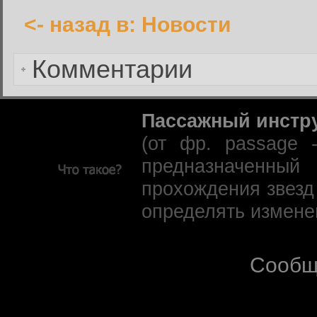
<- назад в: Новости
Вернуться к форме входа в
Комментарии
Пассажный инстр
(от фр. passage 
предназначенны
прохождения звезд
определять измене
Сообщ