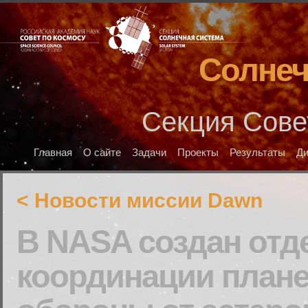
Солнеч
Секция Сове
Главная
О сайте
Задачи
Проекты
Результаты
Д
< Новости миссии Dawn
В NASA создан отд
координации план