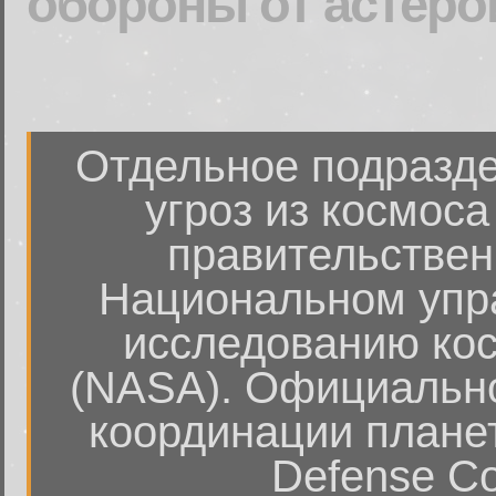
обороны от астерои
Отдельное подразде
угроз из космос
правительстве
Национальном упра
исследованию кос
(NASA). Официально
координации планет
Defense Coo