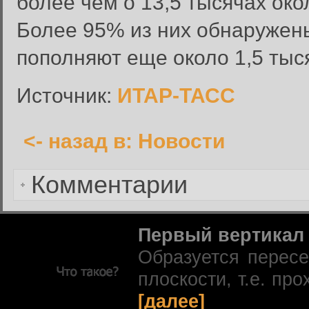
более чем о 13,5 тысячах око
Инструкция по сбросу пароля
Более 95% из них обнаружены
введенному адресу.
пополняют еще около 1,5 тыс
Сбросить пароль
Имя пользователя или адрес электронной почты:
Источник:
ИТАР-ТАСС
<- назад в: Новости
Вернуться к форме входа в
Комментарии
Первый вертикал
Образуется перес
плоскости, т.е. про
[далее]