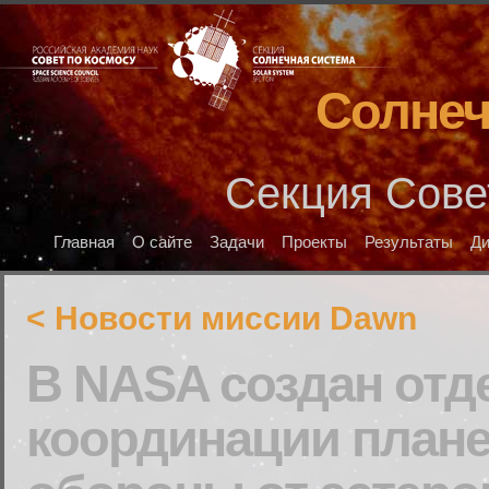
Солнеч
Секция Сове
Главная
О сайте
Задачи
Проекты
Результаты
Д
< Новости миссии Dawn
В NASA создан отд
координации план