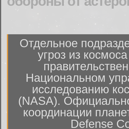
обороны от астерои
Отдельное подразде
угроз из космос
правительстве
Национальном упра
исследованию кос
(NASA). Официально
координации планет
Defense Coo