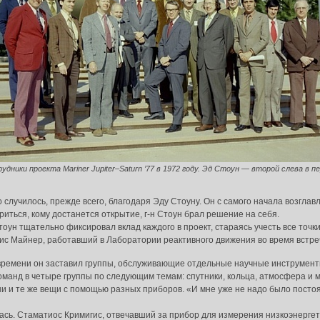
удники проекта Mariner Jupiter–Saturn ’77 в 1972 году. Эд Стоун — второй слева в п
 случилось, прежде всего, благодаря Эду Стоуну. Он с самого начала возгла
ориться, кому достанется открытие, г-н Стоун брал решение на себя.
тоун тщательно фиксировал вклад каждого в проект, стараясь учесть все точки
ис Майнер, работавший в Лаборатории реактивного движения во время встре
 времени он заставил группы, обслуживающие отдельные научные инструмент
манд в четыре группы по следующим темам: спутники, кольца, атмосфера и 
ни и те же вещи с помощью разных приборов. «И мне уже не надо было постоя
сь. Стаматиос Кримигис, отвечавший за прибор для измерения низкоэнергет