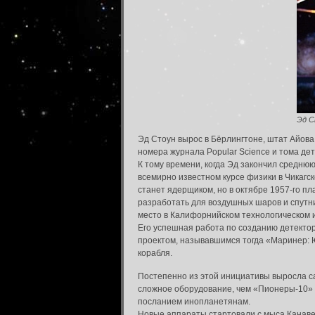
Эд С
Эд Стоун вырос в Бёрлингтоне, штат Айова
номера журнала Popular Science и тома де
К тому времени, когда Эд закончил средню
всемирно известном курсе физики в Чикагс
станет ядерщиком, но в октябре 1957-го п
разработать для воздушных шаров и спутни
место в Калифорнийском технологическом ин
Его успешная работа по созданию детекто
проектом, называвшимся тогда «Маринер: Ю
корабля.
Постепенно из этой инициативы выросла с
сложное оборудование, чем «Пионеры-10» и
посланием инопланетянам.
Новые аппараты стартовали с мыса Канавер