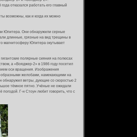
 года отказался работать его главный
ты возможны, как и когда их можно
гли Юпитера. Они обнаружили серные
али длинные, грязные на вид трещины в
что магнитосферу Юпитера окутывает
и гигантские полярные сияния на полюсах
твом, а «Вояджер-2» в 1986 году посетил
ением оси вращения. Изображения
 V-образными желобами, намекающими на
 он обнаружил ветры, дующие со скоростью 2
ольшое тёмное пятно. Учёные не ожидали
 погодой. Г-н Стоун любит говорить, что с