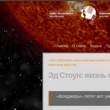
Главная
О сайте
Задачи
Пр
< KIC 12557548 b: внесолнечная планета 
кометным хвостом
Эд Стоун: жизнь
«Вояджеры» летят вот уже