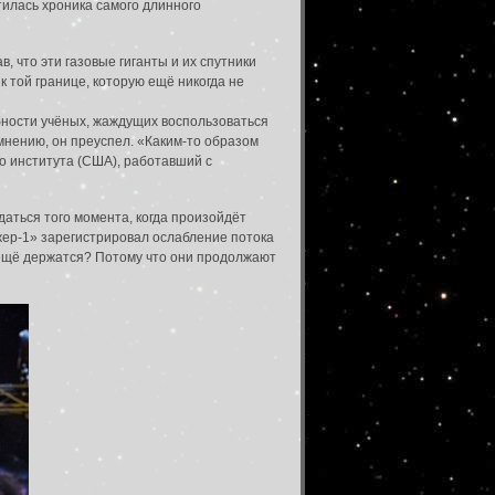
тилась хроника самого длинного
 что эти газовые гиганты и их спутники
 той границе, которую ещё никогда не
бности учёных, жаждущих воспользоваться
мнению, он преуспел. «Каким-то образом
о института (США), работавший с
даться того момента, когда произойдёт
джер-1» зарегистрировал ослабление потока
 ещё держатся? Потому что они продолжают