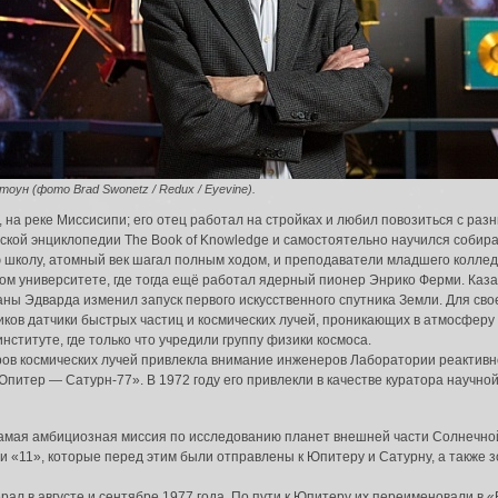
тоун (фото Brad Swonetz / Redux / Eyevine).
, на реке Миссисипи; его отец работал на стройках и любил повозиться с р
тской энциклопедии The Book of Knowledge и самостоятельно научился соби
ю школу, атомный век шагал полным ходом, и преподаватели младшего колле
ком университете, где тогда ещё работал ядерный пионер Энрико Ферми. Каза
ланы Эдварда изменил запуск первого искусственного спутника Земли. Для св
ков датчики быстрых частиц и космических лучей, проникающих в атмосферу З
ституте, где только что учредили группу физики космоса.
ров космических лучей привлекла внимание инженеров Лаборатории реактивн
питер — Сатурн-77». В 1972 году его привлекли в качестве куратора научно
амая амбициозная миссия по исследованию планет внешней части Солнечной
 «11», которые перед этим были отправлены к Юпитеру и Сатурну, а также з
ал в августе и сентябре 1977 года. По пути к Юпитеру их переименовали в 