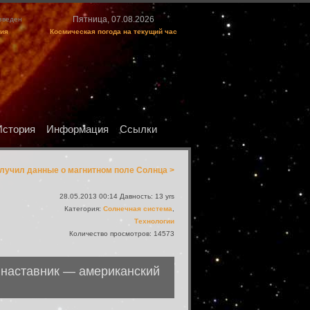
Пятница, 07.08.2026
изведен
ция
Космическая погода на текущий час
История
Информация
Ссылки
лучил данные о магнитном поле Солнца >
28.05.2013 00:14 Давность: 13 yrs
Категория:
Солнечная система
,
Технологии
Количество просмотров: 14573
и наставник — американский