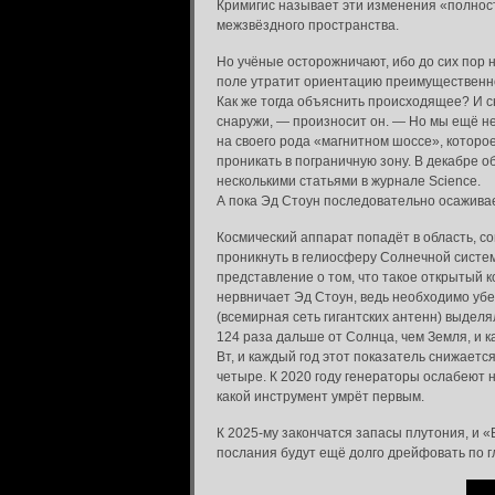
Кримигис называет эти изменения «полнос
межзвёздного пространства.
Но учёные осторожничают, ибо до сих пор н
поле утратит ориентацию преимущественно 
Как же тогда объяснить происходящее? И с
снаружи, — произносит он. — Но мы ещё не
на своего рода «магнитном шоссе», которо
проникать в пограничную зону. В декабре 
несколькими статьями в журнале Science.
А пока Эд Стоун последовательно осаживает
Космический аппарат попадёт в область, с
проникнуть в гелиосферу Солнечной систе
представление о том, что такое открытый к
нервничает Эд Стоун, ведь необходимо убед
(всемирная сеть гигантских антенн) выдел
124 раза дальше от Солнца, чем Земля, и 
Вт, и каждый год этот показатель снижает
четыре. К 2020 году генераторы ослабеют н
какой инструмент умрёт первым.
К 2025-му закончатся запасы плутония, и «
послания будут ещё долго дрейфовать по г