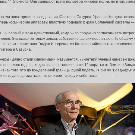
ись 44 блокнота. Они занимают всего полметра книжной полки, но в них умес
вели новаторские исследования Юпитера, Сатурна, Урана и Нептуна, показав,
теперь космические аппараты вплотную подошли к краю Солнечной системы — к
я. Он первый и пока единственный, кому было поручено согласовывать потре
еров, благодаря которым зонды, собственно, до сих пор летают. По общему 
, — говорит планетолог Эндрю Ингерсолл из Калифорнийского технологическог
питера и Сатурна.
ояджеры» давно стали синонимами. Разумеется, 77-летний учёный намерен дож
е прошлого года, находясь на расстоянии почти 19 млрд. км от Земли, «Воя
изнак того, что до вожделенной границы рукой подать. «Почему "Вояджеры"
и нетрудно догадаться, что он имеет в виду и себя тоже.