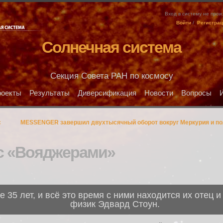
Вход в систему не про
Войти
/
Регистра
Солнечная система
Секция Совета РАН по космосу
оекты
Результаты
Диверсификация
Новости
Вопросы
с
MESSENGER завершил двухтысячный оборот вокруг Меркурия и по
 с «Вояджерами»
 35 лет, и всё это время с ними находится их отец 
физик Эдвард Стоун.