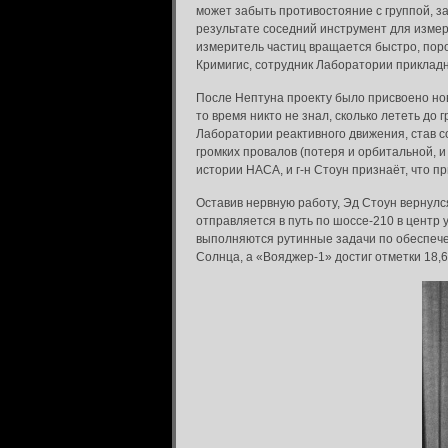
может забыть противостояние с группой, з
результате соседний инструмент для измер
измеритель частиц вращается быстро, поро
Кримигис, сотрудник Лаборатории приклад
После Нептуна проекту было присвоено ново
то время никто не знал, сколько лететь до
Лаборатории реактивного движения, став со
громких провалов (потеря и орбитальной, и
истории НАСА, и г-н Стоун признаёт, что 
Оставив нервную работу, Эд Стоун вернулс
отправляется в путь по шоссе-210 в центр
выполняются рутинные задачи по обеспечен
Солнца, а «Вояджер-1» достиг отметки 18,6