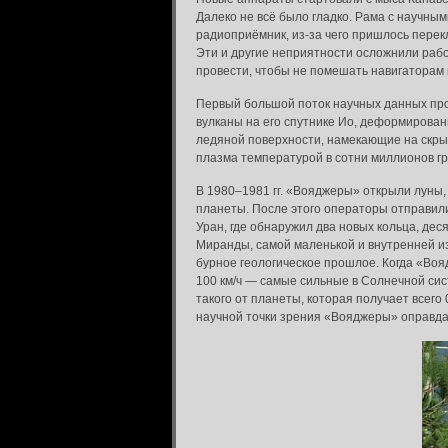
Далеко не всё было гладко. Рама с научны
радиоприёмник, из-за чего пришлось перек
Эти и другие неприятности осложнили рабо
провести, чтобы не помешать навигаторам
Первый большой поток научных данных прол
вулканы на его спутнике Ио, деформирова
ледяной поверхности, намекающие на скрыт
плазма температурой в сотни миллионов гра
В 1980–1981 гг. «Вояджеры» открыли луны,
планеты. После этого операторы отправили
Уран, где обнаружил два новых кольца, де
Миранды, самой маленькой и внутренней и
бурное геологическое прошлое. Когда «Вояд
100 км/ч — самые сильные в Солнечной сис
такого от планеты, которая получает всего 
научной точки зрения «Вояджеры» оправдал