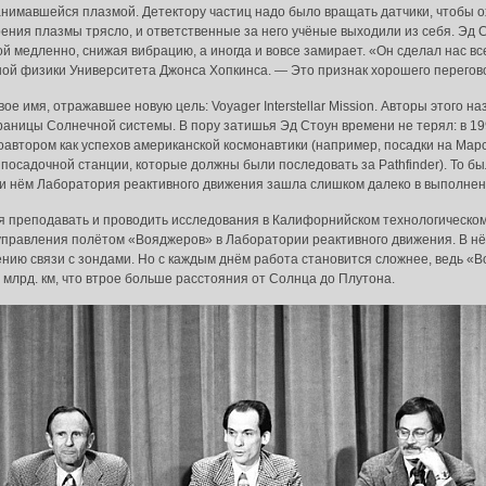
анимавшейся плазмой. Детектору частиц надо было вращать датчики, чтобы ох
ения плазмы трясло, и ответственные за него учёные выходили из себя. Эд 
й медленно, снижая вибрацию, а иногда и вовсе замирает. «Он сделал нас вс
ной физики Университета Джонса Хопкинса. — Это признак хорошего перего
е имя, отражавшее новую цель: Voyager Interstellar Mission. Авторы этого 
 границы Солнечной системы. В пору затишья Эд Стоун времени не терял: в 19
автором как успехов американской космонавтики (например, посадки на Марс а
 посадочной станции, которые должны были последовать за Pathfinder). То б
при нём Лаборатория реактивного движения зашла слишком далеко в выполнен
я преподавать и проводить исследования в Калифорнийском технологическом
 управления полётом «Вояджеров» в Лаборатории реактивного движения. В нё
ию связи с зондами. Но с каждым днём работа становится сложнее, ведь «Воя
 млрд. км, что втрое больше расстояния от Солнца до Плутона.