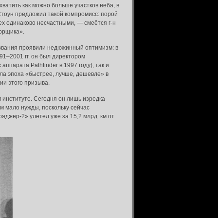
ватить как можно больше участков неба, в
Стоун предложил такой компромисс: порой
ех одинаково несчастными, — смеётся г-н
ворщика».
названия проявили недюжинный оптимизм: в
91–2001 гг. он был директором
ппарата Pathfinder в 1997 году), так и
ыла эпоха «быстрее, лучше, дешевле» в
ии этого призыва.
 институте. Сегодня он лишь изредка
м мало нужды, поскольку сейчас
джер-2» улетел уже за 15,2 млрд. км от