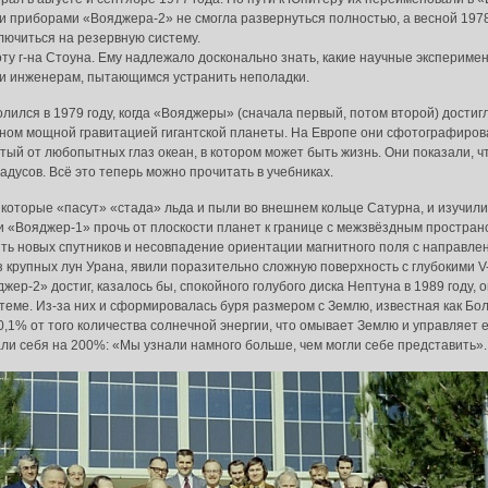
ми приборами «Вояджера-2» не смогла развернуться полностью, а весной 1978
лючиться на резервную систему.
ту г-на Стоуна. Ему надлежало досконально знать, какие научные эксперимен
 и инженерам, пытающимся устранить неполадки.
ился в 1979 году, когда «Вояджеры» (сначала первый, потом второй) дости
нном мощной гравитацией гигантской планеты. На Европе они сфотографиров
ый от любопытных глаз океан, в котором может быть жизнь. Они показали, 
дусов. Всё это теперь можно прочитать в учебниках.
 которые «пасут» «стада» льда и пыли во внешнем кольце Сатурна, и изучил
 «Вояджер-1» прочь от плоскости планет к границе с межзвёздным пространс
сять новых спутников и несовпадение ориентации магнитного поля с направл
з крупных лун Урана, явили поразительно сложную поверхность с глубокими
жер-2» достиг, казалось бы, спокойного голубого диска Нептуна в 1989 году,
теме. Из-за них и сформировалась буря размером с Землю, известная как Б
0,1% от того количества солнечной энергии, что омывает Землю и управляет её
и себя на 200%: «Мы узнали намного больше, чем могли себе представить».