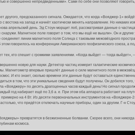
тью и совершенно непредвиденными». Сами по себе они позволяют говорить,
ет другого, предсказанного сигнала. Ожидается, что когда «Вояджер-1» войд
с востока на запад и начнёт хаотически менять направление. Но никаких из
нова апрельский день. Эд Стоун морщит лоб, рассматривая данные о частица
 снаружи. Магнитное поле говорит о том, что мы ещё не вышли». Он и другие
е соединяет линии магнитного поля Солнца с таковыми межзвёздного простр
об этом говорилось на конференции Американского геофизического союза, а п
 тех, кто спешит с громкими заявлениями. «Когда выйдет — тогда выйдет», — 
овершенно новую для науки. Детектор частиц измерит галактические космичес
мы. Магнитометр впервые пришлёт данные о силе магнитного поля в межзвёз
осмос. И кто знает, сколько времени эти данные будут оставаться единственн
иться в том, что эти уникальные сведения будут получены. Он добился того,
яла «Вояджеру» по десять драгоценных часов каждый день! Но сигнал продол
каждый год набирает ещё по 3,6 а. е. При этом оба аппарата работают на пл
ся примерно на 4 Вт. Из десяти первоначальных инструментов на «Вояджере-
астолько, что придётся отключать научные приборы, один за другим. Г-н Стоу
Вояджеры» превратятся в безжизненные болванки. Скорее всего, они никогда н
лубинам космоса.