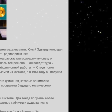
азными механизмами. Юный Эдвард поглощал
рать радиоприёмники.
джа рассказали молодому человеку о
лось, всё решено — он поедет туда и
оей дипломной работы г-н Стоун помог
емли из космоса, а в 1964 году он получил
ого движения, которые занимались
й программы будущего космического
 системы. Два зонда получили более
олотые таблички и аудиозаписи с
«Вояджер-1» и «Вояджер-2».