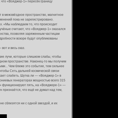
 что «Вояджер-1» пересёк границу
ёт в межзвёздное пространство, магнитное
менений пока не зарегистрировано.
х. «Мы наблюдаем то, что происходит
 учёные считают, что «Вояджер-1» оказался
анства, позволяя заряженным частицам
одробности вскоре будут опубликованы
вот и весь сказ.
кие лучи, которые слишком слабы, чтобы
дном пространстве. Наконец-то мы получим
ыми... Чем ближе это событие, тем сильнее
 чтобы Сеть дальней космической связи
жает слабеть. Шутка ли — «Вояджер-1» в
утониевых генераторах мощностью всего 315
2» функционируют пять, на «Вояджере-1» —
н признаётся, что ещё не думал над тем,
е сблизятся ни с одной звездой, и их