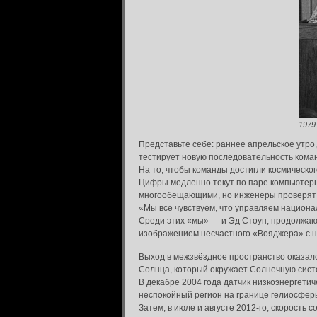
1979
Представьте себе: раннее апрельское утр
тестирует новую последовательность коман
На то, чтобы команды достигли космическог
Цифры медленно текут по паре компьютерны
многообещающими, но инженеры проверят ко
«Мы все чувствуем, что управляем национа
Среди этих «мы» — и Эд Стоун, продолжаю
изображением несчастного «Вояджера» с н
Выход в межзвёздное пространство оказалс
Солнца, который окружает Солнечную сист
В декабре 2004 года датчик низкоэнергетич
неспокойный регион на границе гелиосфер
Затем, в июле и августе 2012-го, скорость 