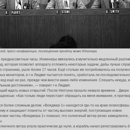
 год, пресс-конференция, посвящённая пролёту мимо Юпитера.
о, предрассветные часы. Инженеры ввязались в мучительно медленный разгов
д, которая позволит аппарату отложить некоторые задачи, дабы лучше справ
о странника, ушло более 17 часов. Ещё столько же потребовалось на получени
х мониторов, и г-н Людвиг пытается понять, сработала ли последовательно
д ещё не раз, прежде чем внести какие-либо изменения. Спешить некуда, и 
льным достоянием», — говорит г-н Людвиг.
щий ждать новых открытий. После Нептуна прошло немало времени... Двери
адписью: «Как только люди перестают обращать на меня внимание, я притво
я более сложным делом. «Вояджер-1» находится где-то на краю гелиосферы 
ему и защищает планеты от частиц высоких энергий, поступающих извне.
еских частиц «Вояджера-1» показал, что солнечный ветер резко замедлился, —
ы.
солнечного ветра упала практически до нуля, а корабль начал регистрировать 