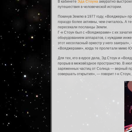
В кабинете
Эда Стоуна
аккуратно выстроил
путешествия в человеческой истории.
Покинув Землю в 1977 году, «Вояджеры» про
гораздо более активны, чем считалось. А 
пересекали посланцы Земли.
Г-н Стоун был с «Вояджерами» с их зачати
оборудованием аппаратов, с нуждами инжен
этот несогласный оркестр у него заиграл»
«Вояджерами», когда те пролетали мимо Ю
Для тех, кто в курсе дела, Эд Стоун и «В
прорыв в межзвёздное пространство. В июл
заряженных частиц от Солнца — верный пр
совершать открытия», — говорит г-н Стоун, 