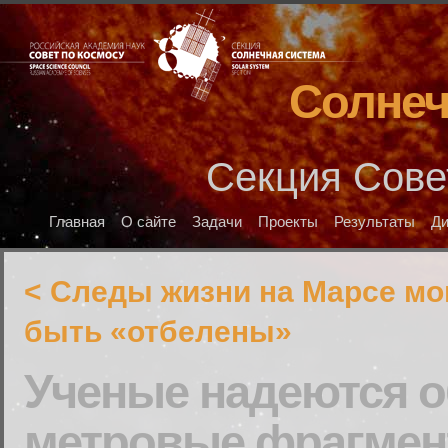
Солнеч
Секция Сове
Главная
О сайте
Задачи
Проекты
Результаты
Д
< Следы жизни на Марсе мо
быть «отбелены»
Ученые надеются 
метровые фрагмен