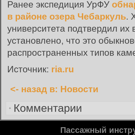
Ранее экспедиция УрФУ
обна
Забыли пароль?
в районе озера Чебаркуль
.
Введите свое имя пользовате
университета подтвердил их
Инструкция по сбросу пароля
установлено, что это обыкно
введенному адресу.
распространенных типов кам
Сбросить пароль
Имя пользователя или адрес электронной почты:
Источник:
ria.ru
<- назад в: Новости
Вернуться к форме входа в
Комментарии
Пассажный инстр