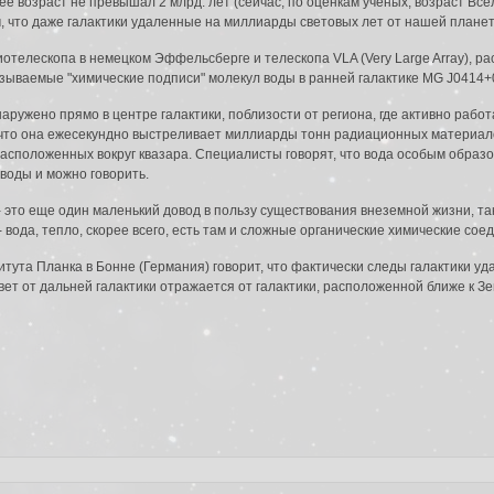
ее возраст не превышал 2 млрд. лет (сейчас, по оценкам ученых, возраст Всел
, что даже галактики удаленные на миллиарды световых лет от нашей планет
телескопа в немецком Эффельсберге и телескопа VLA (Very Large Array), р
зываемые "химические подписи" молекул воды в ранней галактике MG J0414+
ружено прямо в центре галактики, поблизости от региона, где активно рабо
, что она ежесекундно выстреливает миллиарды тонн радиационных материало
асположенных вокруг квазара. Специалисты говорят, что вода особым образ
воды и можно говорить.
- это еще один маленький довод в пользу существования внеземной жизни, так
- вода, тепло, скорее всего, есть там и сложные органические химические сое
тута Планка в Бонне (Германия) говорит, что фактически следы галактики уд
ет от дальней галактики отражается от галактики, расположенной ближе к Зе
лектронной почты. Инструкция по сбросу пароля будет немедленно отправле
й почты: