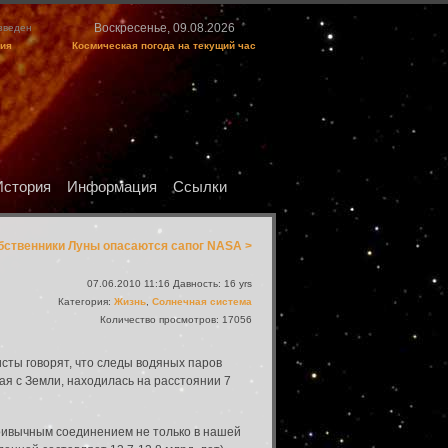
Воскресенье, 09.08.2026
изведен
ция
Космическая погода на текущий час
История
Информация
Ссылки
бственники Луны опасаются сапог NASA >
07.06.2010 11:16 Давность: 16 yrs
Категория:
Жизнь
,
Солнечная система
Количество просмотров: 17056
исты говорят, что следы водяных паров
ая с Земли, находилась на расстоянии 7
привычным соединением не только в нашей