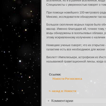
Вселенной, но и в ранней Вселенной, когда 
Специалисты с уверенностью говорят о том
При помощи новейшего 100-метрового радио
Мексико, исследователи обнаружили так на
Большое скопление водных паров было обна
квазар. Именно благодаря ей, точнее тому
воды обнаружены в газопылевых облаках, р
этому искривленному излучению о наличии 
Немецкие ученые говорят, что их открытие 
галактике есть все необходимое для жизни 
Забыли пароль?
Виолетт Импелизьери, астрофизик из Инсти
называемой гравитационной линзы, когда св
Введите свое имя пользователя или адрес э
Сбросить пароль
Имя пользователя или адрес электронно
Ссылки:
Новости Роскосмоса
<- назад в: Новости
Вернуться к форме входа в систему
Комментарии