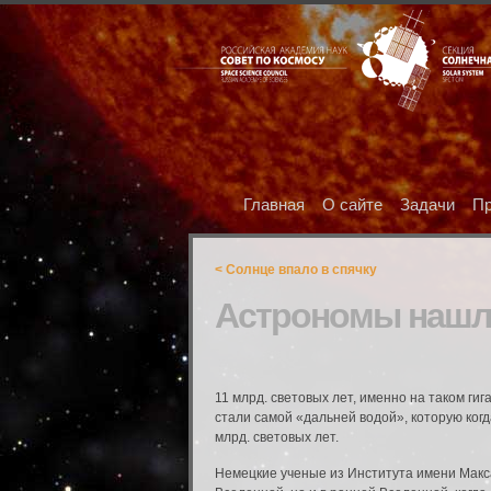
Главная
О сайте
Задачи
Пр
< Солнце впало в спячку
Астрономы нашл
11 млрд. световых лет, именно на таком г
стали самой «дальней водой», которую ког
млрд. световых лет.
Немецкие ученые из Института имени Макса