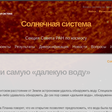
Вход в систему не про
Войти
/
Регистра
Солнечная система
Секция Совета РАН по космосу
оекты
Результаты
Диверсификация
Новости
Вопросы
Со
и самую «далекую воду»
игантском расстоянии от Земли астрономам удалось обнаружить воду. Специал
да-либо удавалось обнаружить. До сих пор самая «дальняя вода», обнаруженн
 Планка говорят, что их открытие позволяет предположить, что вода была 