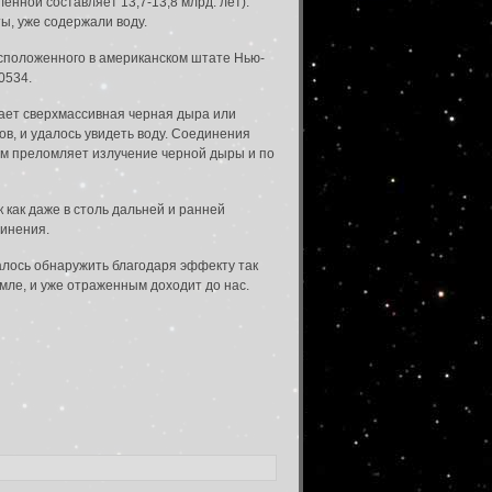
енной составляет 13,7-13,8 млрд. лет).
ы, уже содержали воду.
асположенного в американском штате Нью-
0534.
тает сверхмассивная черная дыра или
в, и удалось увидеть воду. Соединения
ом преломляет излучение черной дыры и по
 как даже в столь дальней и ранней
динения.
алось обнаружить благодаря эффекту так
мле, и уже отраженным доходит до нас.
на по введенному адресу.