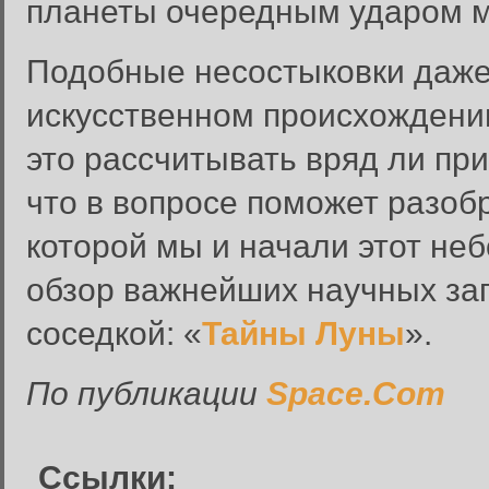
планеты очередным ударом м
Подобные несостыковки даже
искусственном происхождении
это рассчитывать вряд ли при
что в вопросе поможет разоб
которой мы и начали этот не
обзор важнейших научных за
Забыли пароль?
соседкой: «
Тайны Луны
».
Введите свое имя пользовате
По публикации
Space.Com
Инструкция по сбросу пароля
введенному адресу.
Ссылки:
Сбросить пароль