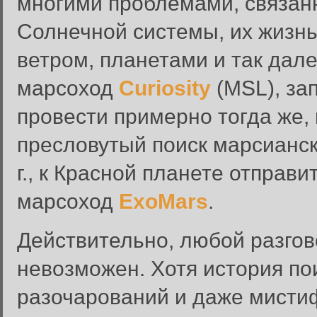
многими проблемами, связан
Солнечной системы, их жизн
ветром, планетами и так дале
марсоход
Curiosity
(MSL), за
провести примерно тогда же, 
пресловутый поиск марсианск
г., к Красной планете отправ
марсоход
ExoMars
.
Действительно, любой разгов
невозможен. Хотя история по
разочарований и даже мистиф