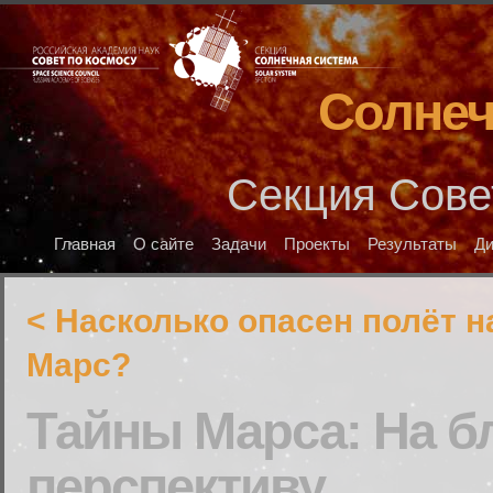
Солнеч
Секция Сове
Главная
О сайте
Задачи
Проекты
Результаты
Д
< Насколько опасен полёт н
Марс?
Тайны Марса: На 
перспективу