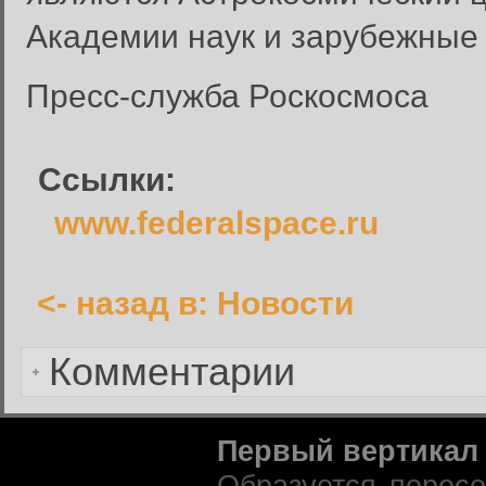
Забыли пароль?
Академии наук и зарубежные
Введите свое имя пользовате
Пресс-служба Роскосмоса
Инструкция по сбросу пароля
введенному адресу.
Ссылки:
Сбросить пароль
Имя пользователя или адрес электронной почты:
www.federalspace.ru
<- назад в: Новости
Вернуться к форме входа в
Комментарии
Первый вертикал