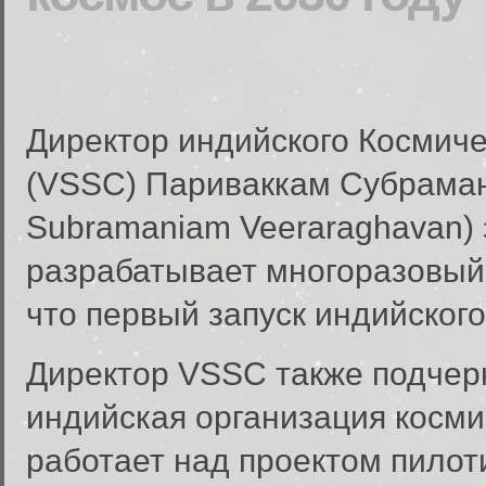
Директор индийского Космич
(VSSC) Париваккам Субраман
Subramaniam Veeraraghavan) 
разрабатывает многоразовый 
что первый запуск индийского
Директор VSSC также подчерк
индийская организация косми
работает над проектом пило