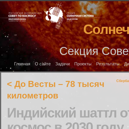
Солнеч
Секция Сове
Главная
О сайте
Задачи
Проекты
Результаты
Д
Сберба
< До Весты – 78 тысяч
километров
Индийский шаттл о
космос в 2030 году