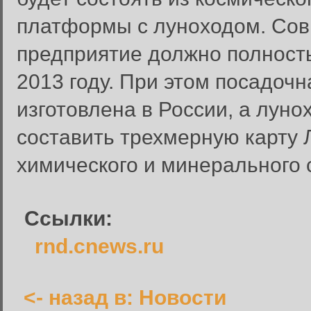
платформы с луноходом. Сов
предприятие должно полностью
2013 году. При этом посадоч
изготовлена в России, а луно
Забыли пароль?
составить трехмерную карту 
Введите свое имя пользовате
химического и минерального 
Инструкция по сбросу пароля
введенному адресу.
Ссылки:
Сбросить пароль
Имя пользователя или адрес электронной почты:
rnd.cnews.ru
<- назад в: Новости
Вернуться к форме входа в