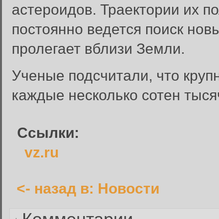
астероидов. Траектории их п
постоянно ведется поиск новы
пролегает вблизи Земли.
Забыли пароль?
Ученые подсчитали, что круп
Введите свое имя пользовате
каждые несколько сотен тысяч
Инструкция по сбросу пароля
введенному адресу.
Ссылки:
Сбросить пароль
Имя пользователя или адрес электронной почты:
vz.ru
<- назад в: Новости
Вернуться к форме входа в