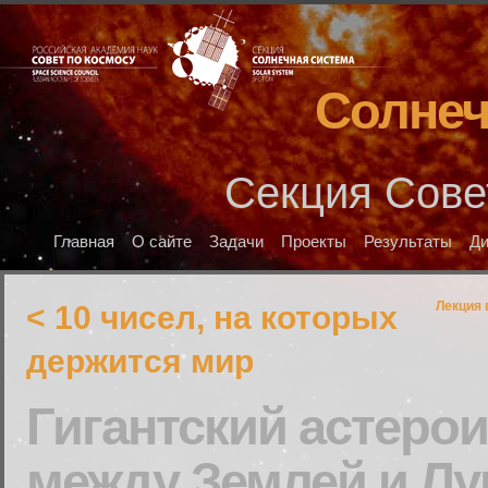
Солнеч
Секция Сове
Главная
О сайте
Задачи
Проекты
Результаты
Д
Лекция 
< 10 чисел, на которых
держится мир
Гигантский астеро
между Землей и Лу