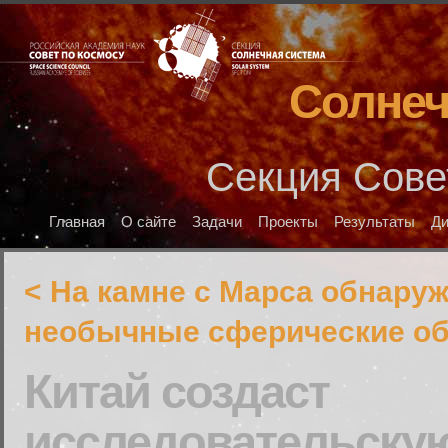
Солнеч
Секция Сове
Главная
О сайте
Задачи
Проекты
Результаты
Д
< На камне с Марса обнару
необычные сферические об
Китай создаст
исследовательскую