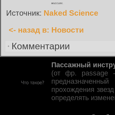
Сбросить пароль
миссиях.
Имя пользователя или адрес электронной почты:
Источник:
Naked Science
<- назад в: Новости
Вернуться к форме входа в
Комментарии
Пассажный инстр
(от фр. passage 
предназначенны
прохождения звезд
определять измене