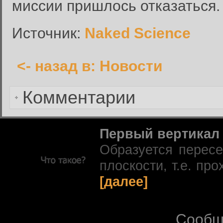
миссии пришлось отказаться.
Сбросить пароль
Имя пользователя или адрес электронной почты:
Источник:
Naked Science
<- назад в: Новости
Вернуться к форме входа в
Комментарии
Первый вертикал
Образуется перес
плоскости, т.е. про
[далее]
Сообщ