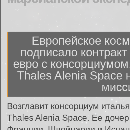
Европейское косм
подписало контракт
евро с консорциумом
Thales Alenia Space
мисс
Возглавит консорциум италь
Thales Alenia Space. Ее доче
Франции, Швейцарии и Испани