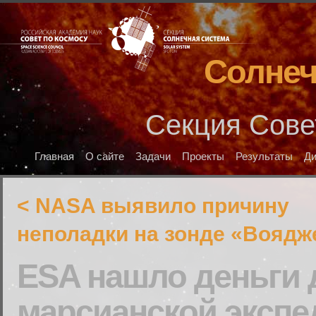
Солнеч
Секция Сове
Главная
О сайте
Задачи
Проекты
Результаты
Д
< NASA выявило причину
неполадки на зонде «Воядж
ESA нашло деньги 
марсианской экспе