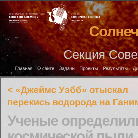
Солнеч
Секция Сове
Главная
О сайте
Задачи
Проекты
Результаты
Д
< «Джеймс Уэбб» отыскал
перекись водорода на Гани
Ученые определил
космической пыли