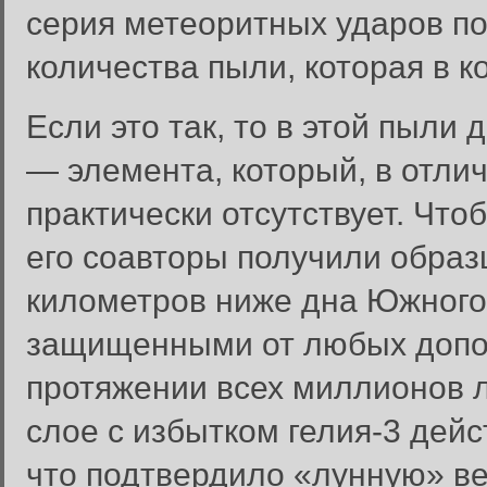
серия метеоритных ударов п
количества пыли, которая в к
Если это так, то в этой пыл
— элемента, который, в отлич
практически отсутствует. Что
его соавторы получили образ
километров ниже дна Южного
Забыли пароль?
защищенными от любых допо
Введите свое имя пользовате
протяжении всех миллионов ле
Инструкция по сбросу пароля
слое с избытком гелия-3 дей
введенному адресу.
что подтвердило «лунную» ве
Сбросить пароль