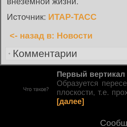
внеземной жизни.
Сбросить пароль
Имя пользователя или адрес электронной почты:
Источник:
ИТАР-ТАСС
<- назад в: Новости
Вернуться к форме входа в
Комментарии
Первый вертикал
Образуется перес
плоскости, т.е. про
[далее]
Сообщ