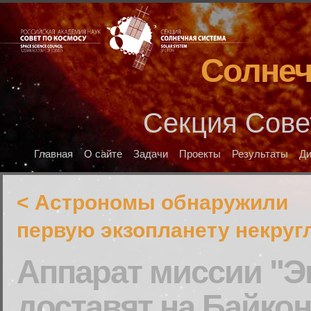
Солнеч
Секция Сове
Главная
О сайте
Задачи
Проекты
Результаты
Д
< Астрономы обнаружили
первую экзопланету некру
Аппарат миссии "Э
доставят на Байко