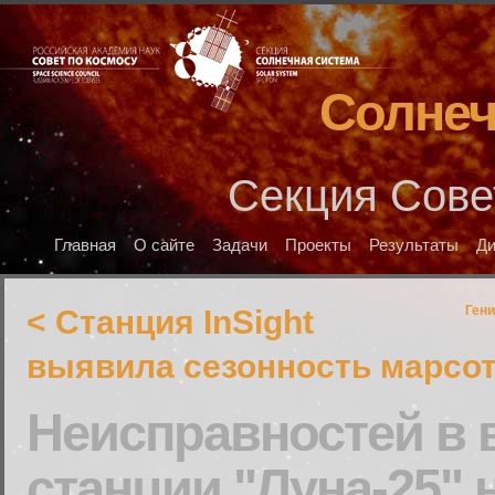
Солнеч
Секция Сове
Главная
О сайте
Задачи
Проекты
Результаты
Д
Гени
< Станция InSight
выявила сезонность марсо
Неисправностей в
станции "Луна-25"