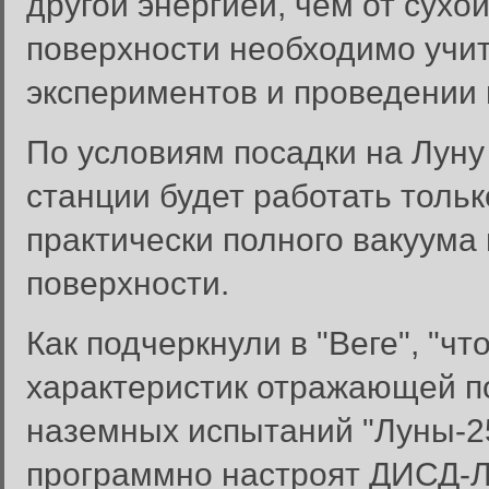
другой энергией, чем от сух
поверхности необходимо учит
экспериментов и проведении 
По условиям посадки на Лун
станции будет работать только
практически полного вакуума 
поверхности.
Как подчеркнули в "Веге", "ч
характеристик отражающей п
Забыли пароль?
наземных испытаний "Луны-25
Введите свое имя пользовате
программно настроят ДИСД-Л